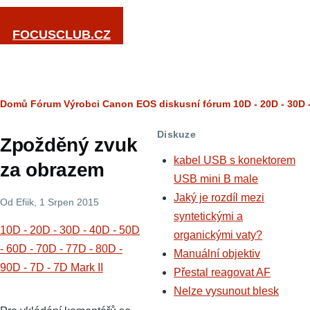
Přejít k hlavnímu obsahu
FOCUSCLUB.CZ
Drobečková
Domů
Fórum
Výrobci
Canon
EOS diskusní fórum
10D - 20D - 30D -
navigace
Diskuze
Zpožděný zvuk
kabel USB s konektorem
za obrazem
USB mini B male
Jaký je rozdíl mezi
Od
Efiik
, 1 Srpen 2015
syntetickými a
10D - 20D - 30D - 40D - 50D
organickými vaty?
- 60D - 70D - 77D - 80D -
Manuální objektiv
90D - 7D - 7D Mark II
Přestal reagovat AF
Nelze vysunout blesk