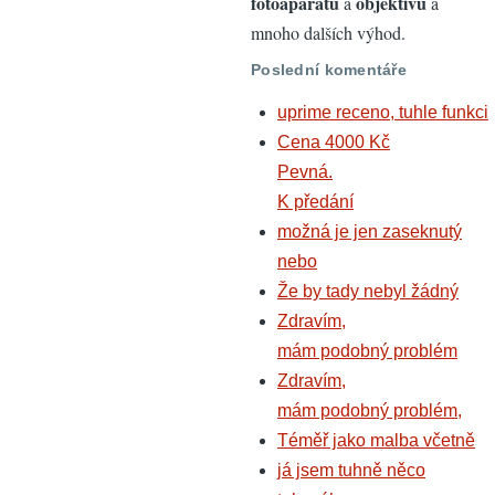
fotoaparátů
objektivů
a
a
mnoho dalších výhod.
Poslední komentáře
uprime receno, tuhle funkci
Cena 4000 Kč
Pevná.
K předání
možná je jen zaseknutý
nebo
Že by tady nebyl žádný
Zdravím,
mám podobný problém
Zdravím,
mám podobný problém,
Téměř jako malba včetně
já jsem tuhně něco