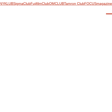
NYKLUB
SigmaClub
FujifilmClub
OMCLUB
Tamron Club
FOCUSmagazine
Men