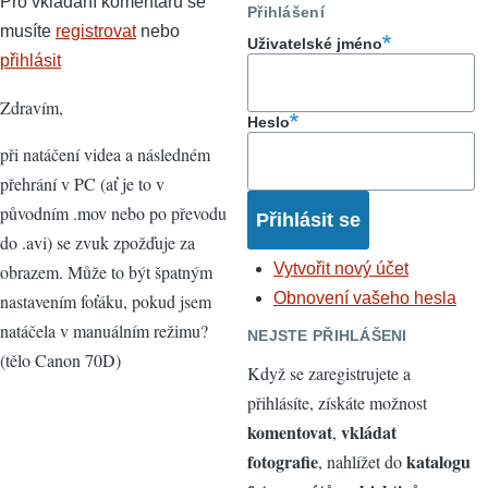
Pro vkládání komentářů se
Přihlášení
musíte
registrovat
nebo
Uživatelské jméno
přihlásit
Zdravím,
Heslo
při natáčení videa a následném
přehrání v PC (ať je to v
původním .mov nebo po převodu
do .avi) se zvuk zpožďuje za
Vytvořit nový účet
obrazem. Může to být špatným
Obnovení vašeho hesla
nastavením foťáku, pokud jsem
natáčela v manuálním režimu?
NEJSTE PŘIHLÁŠENI
(tělo Canon 70D)
Když se zaregistrujete a
přihlásíte, získáte možnost
komentovat
vkládat
,
fotografie
katalogu
, nahlížet do