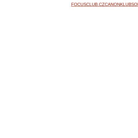
FOCUSCLUB.CZ
CANONKLUB
SO