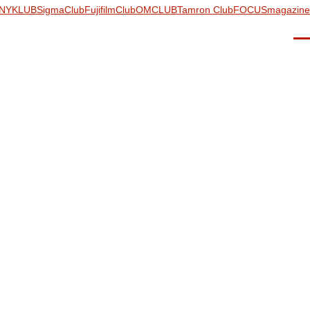
NYKLUB
SigmaClub
FujifilmClub
OMCLUB
Tamron Club
FOCUSmagazine
Men