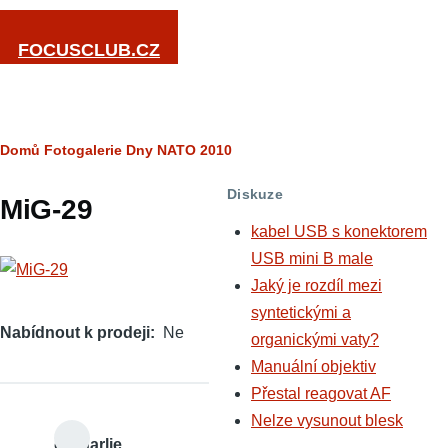
Přejít k hlavnímu obsahu
FOCUSCLUB.CZ
Drobečková
Domů
Fotogalerie
Dny NATO 2010
navigace
Diskuze
MiG-29
kabel USB s konektorem
USB mini B male
Jaký je rozdíl mezi
syntetickými a
Nabídnout k prodeji
Ne
organickými vaty?
Manuální objektiv
Přestal reagovat AF
Nelze vysunout blesk
czcharlie