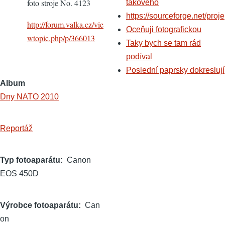
foto stroje No. 4123
takového
https://sourceforge.net/proje
http://forum.valka.cz/vie
Oceňuji fotografickou
wtopic.php/p/366013
Taky bych se tam rád
podíval
Poslední paprsky dokreslují
Album
Dny NATO 2010
Reportáž
Typ fotoaparátu
Canon
EOS 450D
Výrobce fotoaparátu
Can
on