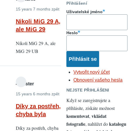
Přihlášení
15 years 7 months zpět
Uživatelské jméno
Nikoli MiG 29 A,
ale MiG 29
Heslo
Nikoli MiG 29 A, ale
MiG 29 UB
Vytvořit nový účet
Obnovení vašeho hesla
4oldster
NEJSTE PŘIHLÁŠENI
15 years 6 months zpět
Když se zaregistrujete a
Díky za postřeh,
přihlásíte, získáte možnost
chyba byla
komentovat
vkládat
,
fotografie
katalogu
, nahlížet do
Díky za postřeh, chyba