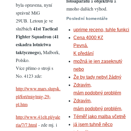
fotoaparátů
objektivů
a
a
byla opravena, nyní
mnoho dalších výhod.
správně MiG
Poslední komentáře
29UB. Letoun je ve
41st Tactical
službách
uprime receno, tuhle funkci
Fighter Squadron (41
Cena 4000 Kč
eskadra lotnictwa
Pevná.
taktycznego),
Malbork,
K předání
Polsko.
možná je jen zaseknutý
Více přímo o stroji s
nebo
No. 4123 zde:
Že by tady nebyl žádný
Zdravím,
http://www.mars.slupsk.
mám podobný problém
pl/fort/mig/mig-29-
Zdravím,
pl.htm
mám podobný problém,
http://www.41elt.pl/gale
Téměř jako malba včetně
ria/7/7.html
- zde mj. i
já jsem tuhně něco