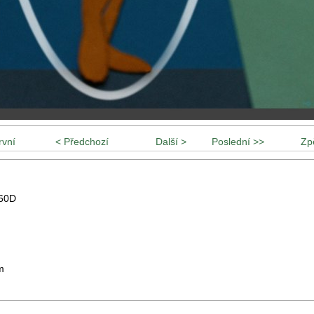
rvní
< Předchozí
Další >
Poslední >>
Zp
60D
m