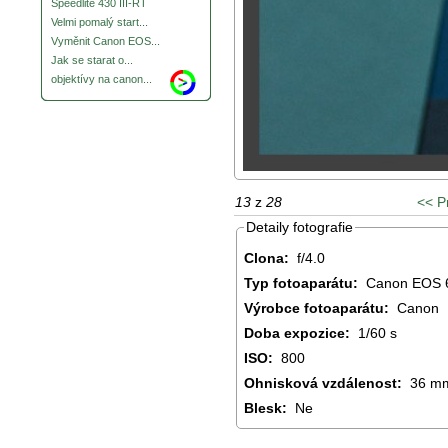
Speedlite 430 III-RT
Velmi pomalý start...
Vyměnit Canon EOS...
Jak se starat o...
objektívy na canon...
13
z
28
<< P
Detaily fotografie
Clona:
f/4.0
Typ fotoaparátu:
Canon EOS 
Výrobce fotoaparátu:
Canon
Doba expozice:
1/60 s
ISO:
800
Ohnisková vzdálenost:
36 m
Blesk:
Ne