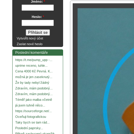
Jméno:
*
Heslo:
*
Vytvořit nový účet
Zaslat nové heslo
Poslední komentáře
https://t.me/pump_upp -...
uprime receno, tuhle...
Cena 4000 Kč Pevná. K...
možná je jen zaseknutý...
Že by tady nebyl žádný
Zdravím, mám podobný...
Zdravím, mám podobný...
Téměř jako malba včetně
já jsem tuhně něco...
https://sourceforge.net/...
Oceňuji fotografickou
Taky bych se tam rád...
Poslední paprsky...
Pěkně zachycený okamžik.