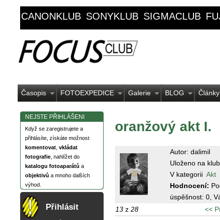
CANONKLUB
SONYKLUB
SIGMACLUB
FU
Časopis
FOTOEXPEDICE
Galerie
BLOG
Články
NEJSTE PŘIHLÁŠENI
oranžový akt I.
Když se zaregistrujete a
přihlásíte, získáte možnost
komentovat
,
vkládat
Autor: dalimil
fotografie
, nahlížet do
Uloženo na klub
katalogu fotoaparátů
a
V kategorii
Akt
objektivů
a mnoho dalších
Hodnocení:
Po
výhod.
úspěšnost:
0
, V
Přihlásit
13
z
28
<< P