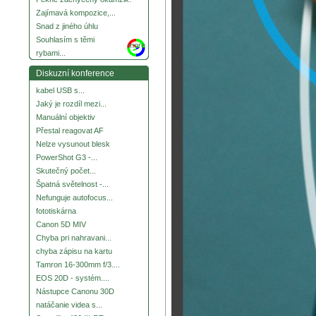
Zajímavá kompozice,...
Snad z jiného úhlu
Souhlasím s těmi
more
rybami...
Diskuzní konference
kabel USB s...
Jaký je rozdíl mezi...
Manuální objektiv
Přestal reagovat AF
Nelze vysunout blesk
PowerShot G3 -...
Skutečný počet...
Špatná světelnost -...
Nefunguje autofocus...
fototiskárna
Canon 5D MIV
Chyba pri nahravani...
chyba zápisu na kartu
Tamron 16-300mm f/3....
EOS 20D - systém....
Nástupce Canonu 30D
natáčanie videa s...