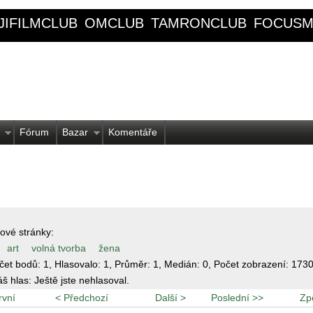
JIFILMCLUB
OMCLUB
TAMRONCLUB
FOCUSM
Fórum
Bazar
Komentáře
ové stránky:
art
volná tvorba
žena
čet bodů:
1
, Hlasovalo:
1
, Průměr:
1
, Medián:
0
, Počet zobrazení:
173
áš hlas:
Ještě jste nehlasoval.
rvní
< Předchozí
Další >
Poslední >>
Zp