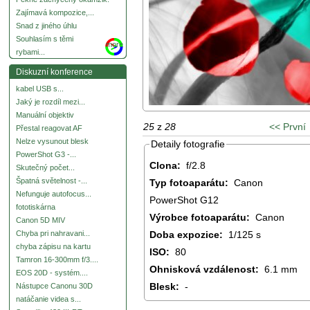
Zajímavá kompozice,...
Snad z jiného úhlu
Souhlasím s těmi
more
rybami...
Diskuzní konference
kabel USB s...
Jaký je rozdíl mezi...
Manuální objektiv
25
z
28
<< První
Přestal reagovat AF
Nelze vysunout blesk
Detaily fotografie
PowerShot G3 -...
Clona:
f/2.8
Skutečný počet...
Špatná světelnost -...
Typ fotoaparátu:
Canon
Nefunguje autofocus...
PowerShot G12
fototiskárna
Výrobce fotoaparátu:
Canon
Canon 5D MIV
Doba expozice:
1/125 s
Chyba pri nahravani...
chyba zápisu na kartu
ISO:
80
Tamron 16-300mm f/3....
Ohnisková vzdálenost:
6.1 mm
EOS 20D - systém....
Blesk:
-
Nástupce Canonu 30D
natáčanie videa s...