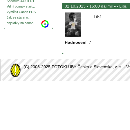
Speedlite 430 III-RT
02.10.2013 - 15:00 dalimil ---
Líbí.
Velmi pomalý start...
Vyměnit Canon EOS...
Líbí.
Jak se starat o...
objektívy na canon...
Hodnocení
:
7
(C) 2008-2025 FOTOKLUBY Česko a Slovensko, z. s. - Vešk