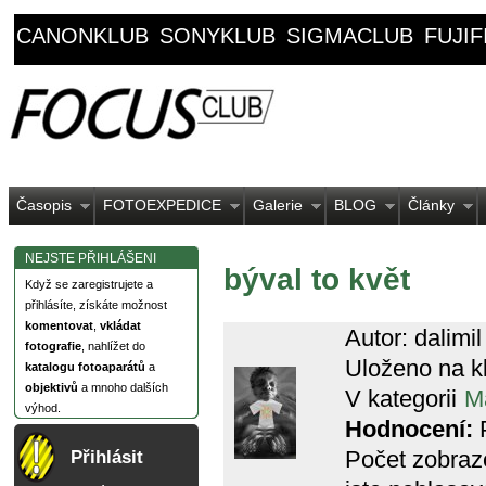
CANONKLUB
SONYKLUB
SIGMACLUB
FUJI
Časopis
FOTOEXPEDICE
Galerie
BLOG
Články
NEJSTE PŘIHLÁŠENI
býval to květ
Když se zaregistrujete a
přihlásíte, získáte možnost
komentovat
,
vkládat
Autor: dalimil
fotografie
, nahlížet do
Uloženo na k
katalogu fotoaparátů
a
objektivů
a mnoho dalších
V kategorii
M
výhod.
Hodnocení:
P
Počet zobraz
Přihlásit