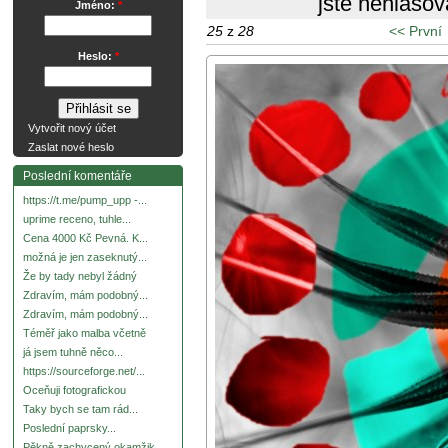
jste nehlasov
Jméno:
*
25
z
28
<< První
Heslo:
*
Vytvořit nový účet
Zaslat nové heslo
Poslední komentáře
https://t.me/pump_upp -...
uprime receno, tuhle...
Cena 4000 Kč Pevná. K...
možná je jen zaseknutý...
Že by tady nebyl žádný
Zdravím, mám podobný...
Zdravím, mám podobný...
Téměř jako malba včetně
já jsem tuhně něco...
https://sourceforge.net/...
Oceňuji fotografickou
Taky bych se tam rád...
Poslední paprsky...
Pěkně zachycený okamžik.