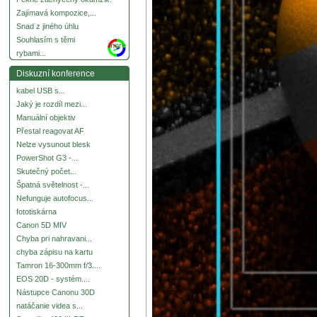
Zajímavá kompozice,...
Snad z jiného úhlu
Souhlasím s těmi
more
rybami...
Diskuzní konference
kabel USB s...
Jaký je rozdíl mezi...
Manuální objektiv
Přestal reagovat AF
Nelze vysunout blesk
PowerShot G3 -...
Skutečný počet...
Špatná světelnost -...
Nefunguje autofocus...
fototiskárna
Canon 5D MIV
Chyba pri nahravani...
chyba zápisu na kartu
Tamron 16-300mm f/3....
EOS 20D - systém....
Nástupce Canonu 30D
natáčanie videa s...