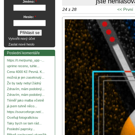
jste nehlasov
Jméno:
*
24
z
28
<< První
Heslo:
*
Vytvořit nový účet
Zaslat nové heslo
Poslední komentáře
https://t.me/pump_upp -...
uprime receno, tuhle...
Cena 4000 Kč Pevná. K...
možná je jen zaseknutý...
Že by tady nebyl žádný
Zdravím, mám podobný...
Zdravím, mám podobný...
Téměř jako malba včetně
já jsem tuhně něco...
https://sourceforge.net/...
Oceňuji fotografickou
Taky bych se tam rád...
Poslední paprsky...
Pěkně zachycený okamžik.