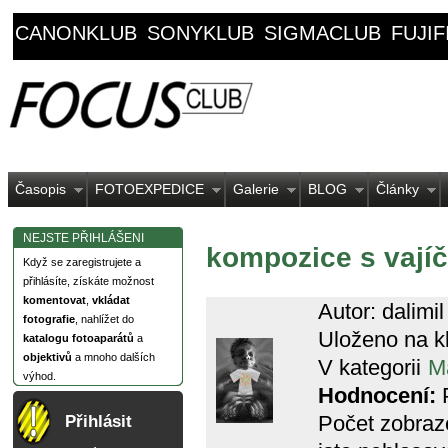
CANONKLUB
SONYKLUB
SIGMACLUB
FUJI
Časopis
FOTOEXPEDICE
Galerie
BLOG
Články
NEJSTE PŘIHLÁŠENI
kompozice s vajíč
Když se zaregistrujete a
přihlásíte, získáte možnost
komentovat
,
vkládat
Autor: dalimil
fotografie
, nahlížet do
Uloženo na k
katalogu fotoaparátů
a
objektivů
a mnoho dalších
V kategorii
M
výhod.
Hodnocení:
P
Počet zobraz
Přihlásit