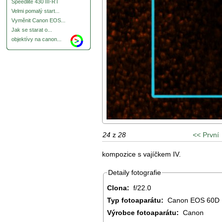
Speedlite 430 III-RT
Velmi pomalý start...
Vyměnit Canon EOS...
Jak se starat o...
objektívy na canon...
24
z
28
<< První
kompozice s vajíčkem IV.
Detaily fotografie
Clona:
f/22.0
Typ fotoaparátu:
Canon EOS 60D
Výrobce fotoaparátu:
Canon