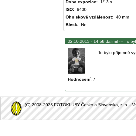
Doba expozice:
1/13 s
ISO:
6400
Ohnisková vzdálenost:
40 mm
Blesk:
Ne
02.10.2013 - 14:58 dalimil ---
To by
To bylo příjemné vym
Hodnocení
:
7
(C) 2008-2025 FOTOKLUBY Česko a Slovensko, z. s. - Vešk