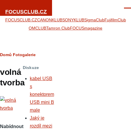
Přejít k hlavnímu obsahu
Men
FOCUSCLUB.CZ
FOCUSCLUB.CZ
CANONKLUB
SONYKLUB
SigmaClub
FujifilmClub
OMCLUB
Tamron Club
FOCUSmagazine
Drobečková
Domů
Fotogalerie
navigace
Diskuze
volná
kabel USB
tvorba
s
konektorem
USB mini B
male
Jaký je
rozdíl mezi
Nabídnout