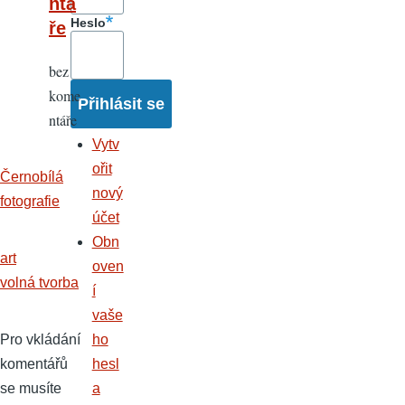
ntá
Heslo
ře
bez
kome
ntáře
Vytv
ořit
Černobílá
nový
fotografie
účet
Obn
art
oven
volná tvorba
í
vaše
Pro vkládání
ho
komentářů
hesl
se musíte
a