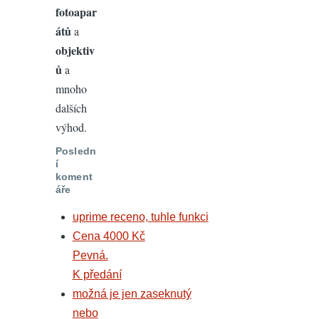
fotoapar
átů
a
objektiv
ů
a
mnoho
dalších
výhod.
Posledn
í
koment
áře
uprime receno, tuhle funkci
Cena 4000 Kč
Pevná.
K předání
možná je jen zaseknutý
nebo