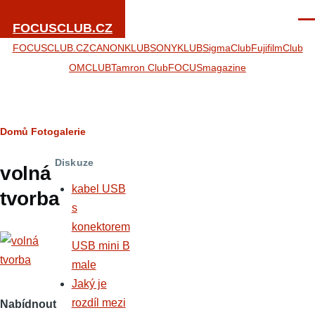
Přejít k hlavnímu obsahu
Men
FOCUSCLUB.CZ
FOCUSCLUB.CZ
CANONKLUB
SONYKLUB
SigmaClub
FujifilmClub
OMCLUB
Tamron Club
FOCUSmagazine
Drobečková
Domů
Fotogalerie
navigace
Diskuze
volná
kabel USB
tvorba
s
konektorem
USB mini B
male
Jaký je
rozdíl mezi
Nabídnout