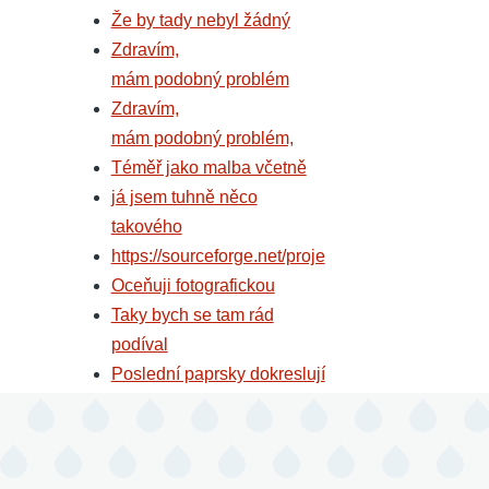
Že by tady nebyl žádný
Zdravím,
mám podobný problém
Zdravím,
mám podobný problém,
Téměř jako malba včetně
já jsem tuhně něco
takového
https://sourceforge.net/proje
Oceňuji fotografickou
Taky bych se tam rád
podíval
Poslední paprsky dokreslují