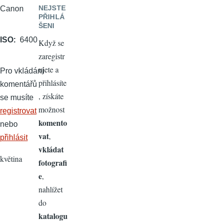
NEJSTE
Canon
PŘIHLÁ
ŠENI
ISO
6400
Když se
zaregistr
ujete a
Pro vkládání
přihlásíte
komentářů
, získáte
se musíte
možnost
registrovat
komento
nebo
vat
,
přihlásit
vkládat
květina
fotografi
e
,
nahlížet
do
katalogu