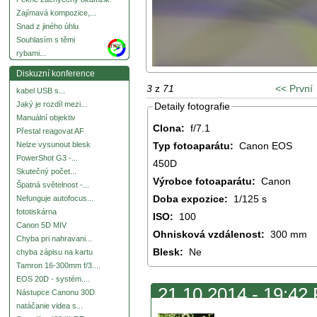
Zajímavá kompozice,...
Snad z jiného úhlu
Souhlasím s těmi
more
rybami...
Diskuzní konference
3
z
71
<< První
kabel USB s...
Jaký je rozdíl mezi...
Detaily fotografie
Manuální objektiv
Clona:
f/7.1
Přestal reagovat AF
Typ fotoaparátu:
Canon EOS
Nelze vysunout blesk
PowerShot G3 -...
450D
Skutečný počet...
Výrobce fotoaparátu:
Canon
Špatná světelnost -...
Doba expozice:
1/125 s
Nefunguje autofocus...
fototiskárna
ISO:
100
Canon 5D MIV
Ohnisková vzdálenost:
300 mm
Chyba pri nahravani...
Blesk:
Ne
chyba zápisu na kartu
Tamron 16-300mm f/3....
EOS 20D - systém....
21.10.2014 - 19:42 
Nástupce Canonu 30D
natáčanie videa s...