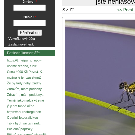
jste nehlasov
Jméno:
*
3
z
71
<< První
Heslo:
*
Vytvořit nový účet
Zaslat nové heslo
Poslední komentáře
https://t.me/pump_upp -...
uprime receno, tuhle...
Cena 4000 Kč Pevná. K...
možná je jen zaseknutý...
Že by tady nebyl žádný
Zdravím, mám podobný...
Zdravím, mám podobný...
Téměř jako malba včetně
já jsem tuhně něco...
https://sourceforge.net/...
Oceňuji fotografickou
Taky bych se tam rád...
Poslední paprsky...
Pěkně zachycený okamžik.