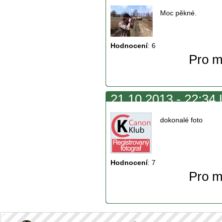
Moc pěkné.
Hodnocení
:
6
Pro m
21.10.2013 - 22:34 
dokonalé foto
Hodnocení
:
7
Pro m