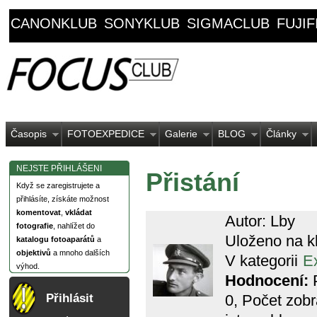
CANONKLUB
SONYKLUB
SIGMACLUB
FUJI
Časopis
FOTOEXPEDICE
Galerie
BLOG
Články
NEJSTE PŘIHLÁŠENI
Přistání
Když se zaregistrujete a
přihlásíte, získáte možnost
komentovat
,
vkládat
Autor: Lby
fotografie
, nahlížet do
Uloženo na k
katalogu fotoaparátů
a
objektivů
a mnoho dalších
V kategorii
E
výhod.
Hodnocení:
P
0
, Počet zob
Přihlásit