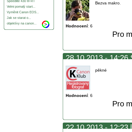
Speedlite 430 III-RT
Bezva makro.
Velmi pomalý start...
Vyměnit Canon EOS...
Jak se starat o...
objektívy na canon...
Hodnocení
:
6
Pro m
28.10.2013 - 14:26 
pěkné
Hodnocení
:
6
Pro m
22.10.2013 - 12:23 