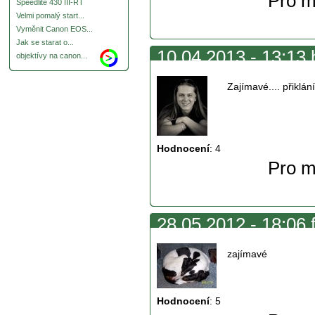
Pro m
Speedlite 430 III-RT
Velmi pomalý start...
Vyměnit Canon EOS...
Jak se starat o...
10.04.2013 - 13:13 
objektívy na canon...
Zajímavé.... přiklán
Hodnocení
:
4
Pro m
28.05.2012 - 18:06 
zajímavé
Hodnocení
:
5