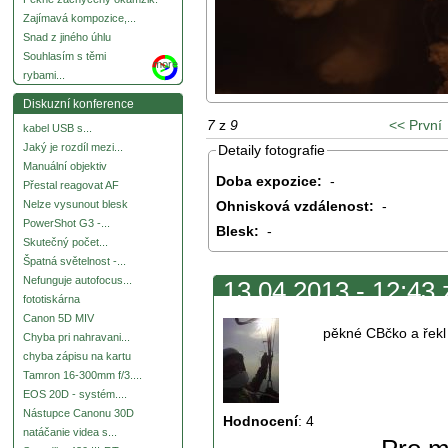
Zajímavá kompozice,...
Snad z jiného úhlu
Souhlasím s těmi
more
rybami...
Diskuzní konference
7
z
9
<< První
kabel USB s...
Jaký je rozdíl mezi...
Detaily fotografie
Manuální objektiv
Doba expozice:
-
Přestal reagovat AF
Ohnisková vzdálenost:
-
Nelze vysunout blesk
PowerShot G3 -...
Blesk:
-
Skutečný počet...
Špatná světelnost -...
Nefunguje autofocus...
13.04.2013 - 12:43 
fototiskárna
Canon 5D MIV
pěkné CBčko a řekl
Chyba pri nahravani...
chyba zápisu na kartu
Tamron 16-300mm f/3....
EOS 20D - systém....
Nástupce Canonu 30D
Hodnocení
:
4
natáčanie videa s...