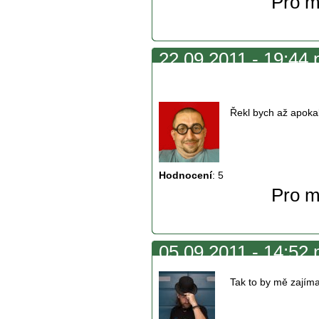
Pro m
22.09.2011 - 19:44 p
apokalyptická
Řekl bych až apokaly
Hodnocení
:
5
Pro m
05.09.2011 - 14:52 
Tak to by mě zajímalo,