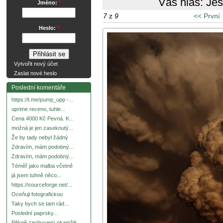
Váš hlas:
Ješ
Jméno:
*
7
z
9
<< První
Heslo:
*
Vytvořit nový účet
Zaslat nové heslo
Poslední komentáře
https://t.me/pump_upp -...
uprime receno, tuhle...
Cena 4000 Kč Pevná. K...
možná je jen zaseknutý...
Že by tady nebyl žádný
Zdravím, mám podobný...
Zdravím, mám podobný...
Téměř jako malba včetně
já jsem tuhně něco...
https://sourceforge.net/...
Oceňuji fotografickou
Taky bych se tam rád...
Poslední paprsky...
Pěkně zachycený okamžik.