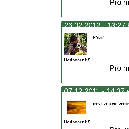
Pro m
26.02.2012 - 13:27 
Pěkné.
Hodnocení
:
5
Pro m
07.12.2011 - 14:37 
nejdříve jsem přemýš
Hodnocení
:
5