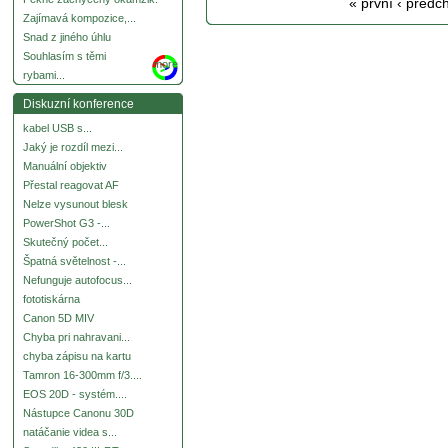
« první
‹ předc
Zajímavá kompozice,...
Snad z jiného úhlu
Souhlasím s těmi
more
rybami...
Diskuzní konference
kabel USB s...
Jaký je rozdíl mezi...
Manuální objektiv
Přestal reagovat AF
Nelze vysunout blesk
PowerShot G3 -...
Skutečný počet...
Špatná světelnost -...
Nefunguje autofocus...
fototiskárna
Canon 5D MIV
Chyba pri nahravani...
chyba zápisu na kartu
Tamron 16-300mm f/3....
EOS 20D - systém....
Nástupce Canonu 30D
natáčanie videa s...