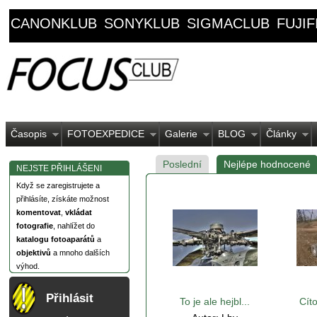
CANONKLUB
SONYKLUB
SIGMACLUB
FUJI
Časopis
FOTOEXPEDICE
Galerie
BLOG
Články
Poslední
Nejlépe hodnocené
NEJSTE PŘIHLÁŠENI
Když se zaregistrujete a
přihlásíte, získáte možnost
komentovat
,
vkládat
fotografie
, nahlížet do
katalogu fotoaparátů
a
objektivů
a mnoho dalších
výhod.
Přihlásit
To je ale hejbl...
Cíto