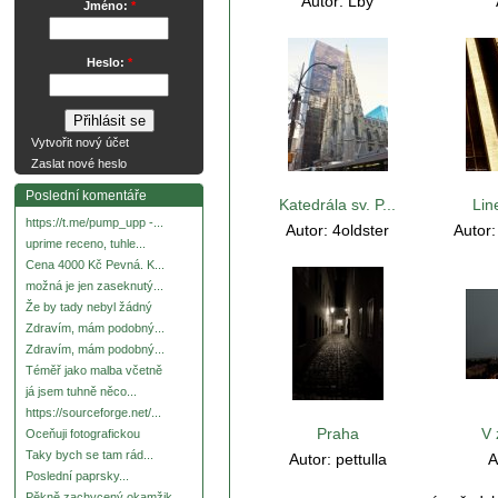
Autor:
Lby
Jméno:
*
Heslo:
*
Vytvořit nový účet
Zaslat nové heslo
Poslední komentáře
Katedrála sv. P...
Lin
https://t.me/pump_upp -...
Autor:
4oldster
Autor
uprime receno, tuhle...
Cena 4000 Kč Pevná. K...
možná je jen zaseknutý...
Že by tady nebyl žádný
Zdravím, mám podobný...
Zdravím, mám podobný...
Téměř jako malba včetně
já jsem tuhně něco...
https://sourceforge.net/...
Praha
V 
Oceňuji fotografickou
Taky bych se tam rád...
Autor:
pettulla
A
Poslední paprsky...
Pěkně zachycený okamžik.