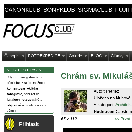
CANONKLUB
SONYKLUB
SIGMACLUB
FUJI
Časopis
FOTOEXPEDICE
Galerie
BLOG
Články
NEJSTE PŘIHLÁŠENI
Chrám sv. Mikuláš
Když se zaregistrujete a
přihlásíte, získáte možnost
komentovat
,
vkládat
Autor: Petrjez
fotografie
, nahlížet do
Uloženo na klubové 
katalogu fotoaparátů
a
V kategorii
Architek
objektivů
a mnoho dalších
Hodnocení:
Ještě 
výhod.
65
z
112
<< První
Přihlásit