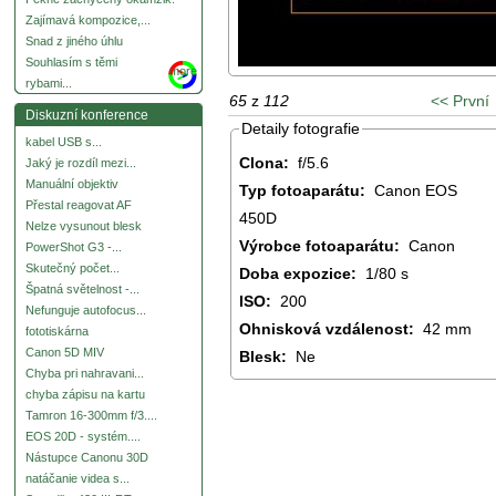
Zajímavá kompozice,...
Snad z jiného úhlu
Souhlasím s těmi
more
rybami...
65
z
112
<< První
Diskuzní konference
Detaily fotografie
kabel USB s...
Clona:
f/5.6
Jaký je rozdíl mezi...
Manuální objektiv
Typ fotoaparátu:
Canon EOS
Přestal reagovat AF
450D
Nelze vysunout blesk
Výrobce fotoaparátu:
Canon
PowerShot G3 -...
Skutečný počet...
Doba expozice:
1/80 s
Špatná světelnost -...
ISO:
200
Nefunguje autofocus...
Ohnisková vzdálenost:
42 mm
fototiskárna
Canon 5D MIV
Blesk:
Ne
Chyba pri nahravani...
chyba zápisu na kartu
Tamron 16-300mm f/3....
EOS 20D - systém....
Nástupce Canonu 30D
natáčanie videa s...