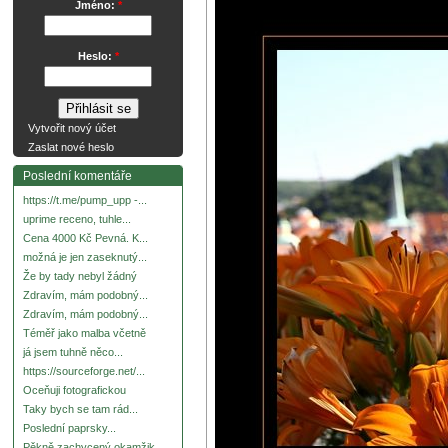
Jméno:
*
Heslo:
*
Vytvořit nový účet
Zaslat nové heslo
Poslední komentáře
https://t.me/pump_upp -...
uprime receno, tuhle...
Cena 4000 Kč Pevná. K...
možná je jen zaseknutý...
Že by tady nebyl žádný
Zdravím, mám podobný...
Zdravím, mám podobný...
Téměř jako malba včetně
já jsem tuhně něco...
https://sourceforge.net/...
Oceňuji fotografickou
Taky bych se tam rád...
Poslední paprsky...
Pěkně zachycený okamžik.