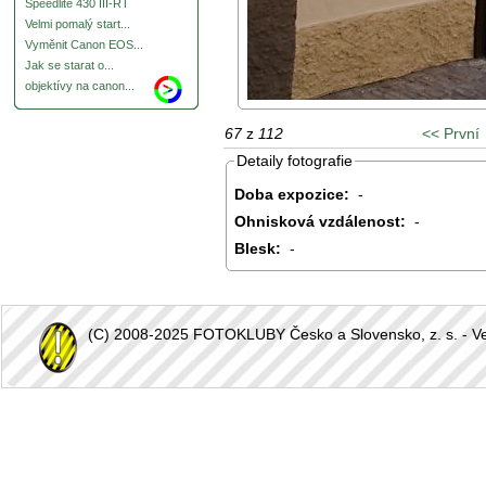
Speedlite 430 III-RT
Velmi pomalý start...
Vyměnit Canon EOS...
Jak se starat o...
objektívy na canon...
67
z
112
<< První
Detaily fotografie
Doba expozice:
-
Ohnisková vzdálenost:
-
Blesk:
-
(C) 2008-2025 FOTOKLUBY Česko a Slovensko, z. s. - Vešk