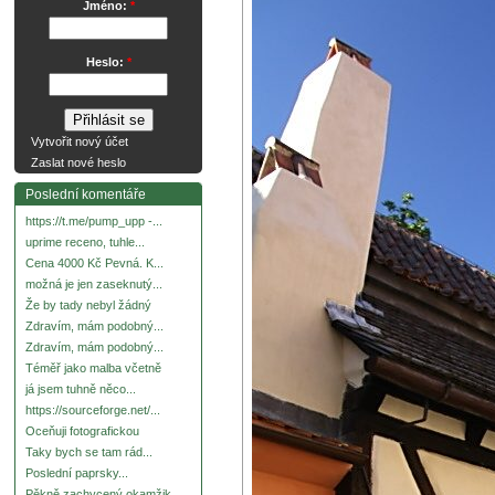
Jméno:
*
Heslo:
*
Vytvořit nový účet
Zaslat nové heslo
Poslední komentáře
https://t.me/pump_upp -...
uprime receno, tuhle...
Cena 4000 Kč Pevná. K...
možná je jen zaseknutý...
Že by tady nebyl žádný
Zdravím, mám podobný...
Zdravím, mám podobný...
Téměř jako malba včetně
já jsem tuhně něco...
https://sourceforge.net/...
Oceňuji fotografickou
Taky bych se tam rád...
Poslední paprsky...
Pěkně zachycený okamžik.