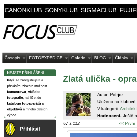
CANONKLUB
SONYKLUB
SIGMACLUB
FUJI
Časopis
FOTOEXPEDICE
Galerie
BLOG
Články
NEJSTE PŘIHLÁŠENI
Zlatá ulička - opr
Když se zaregistrujete a
přihlásíte, získáte možnost
komentovat
,
vkládat
Autor: Petrjez
fotografie
, nahlížet do
Uloženo na klubové 
katalogu fotoaparátů
a
V kategorii
Architek
objektivů
a mnoho dalších
Hodnocení:
Ještě 
výhod.
67
z
112
<< První
Přihlásit