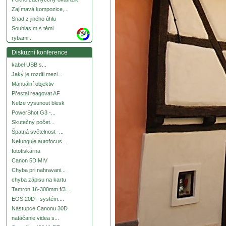
Zajímavá kompozice,...
Snad z jiného úhlu
Souhlasím s těmi
more
rybami...
Diskuzní konference
kabel USB s...
Jaký je rozdíl mezi...
Manuální objektiv
Přestal reagovat AF
Nelze vysunout blesk
PowerShot G3 -...
Skutečný počet...
Špatná světelnost -...
Nefunguje autofocus...
fototiskárna
Canon 5D MIV
Chyba pri nahravani...
chyba zápisu na kartu
Tamron 16-300mm f/3....
EOS 20D - systém....
Nástupce Canonu 30D
natáčanie videa s...