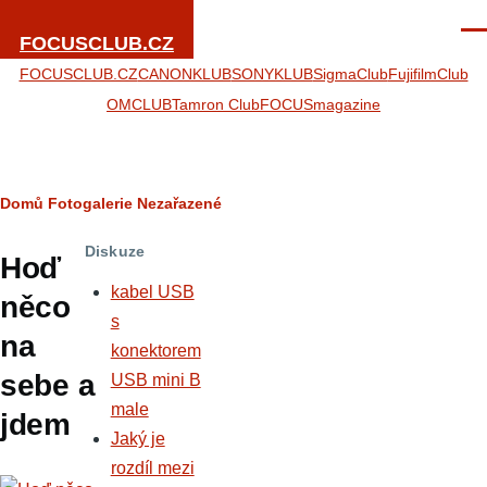
Přejít k hlavnímu obsahu
Men
FOCUSCLUB.CZ
FOCUSCLUB.CZ
CANONKLUB
SONYKLUB
SigmaClub
FujifilmClub
OMCLUB
Tamron Club
FOCUSmagazine
Drobečková
Domů
Fotogalerie
Nezařazené
navigace
Diskuze
Hoď
kabel USB
něco
s
na
konektorem
sebe a
USB mini B
male
jdem
Jaký je
rozdíl mezi