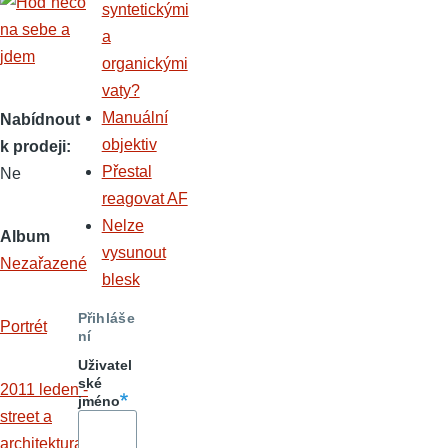
syntetickými
a
organickými
vaty?
Manuální
Nabídnout
objektiv
k prodeji
Přestal
Ne
reagovat AF
Nelze
Album
vysunout
Nezařazené
blesk
Přihláše
Portrét
ní
Uživatel
ské
2011 leden -
jméno
street a
architektura