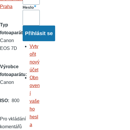
Praha
Heslo
Typ
fotoaparátu
Canon
Vytv
EOS 7D
ořit
nový
Výrobce
účet
fotoaparátu
Obn
Canon
oven
í
ISO
800
vaše
ho
hesl
Pro vkládání
a
komentářů