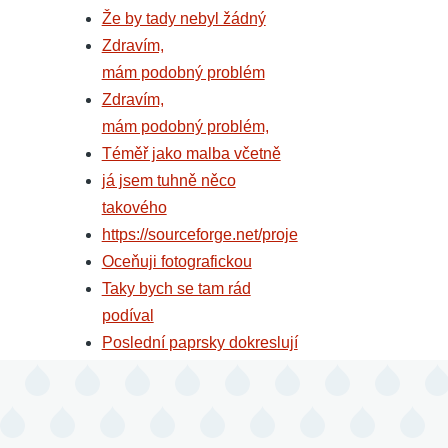
Že by tady nebyl žádný
Zdravím,
mám podobný problém
Zdravím,
mám podobný problém,
Téměř jako malba včetně
já jsem tuhně něco
takového
https://sourceforge.net/proje
Oceňuji fotografickou
Taky bych se tam rád
podíval
Poslední paprsky dokreslují