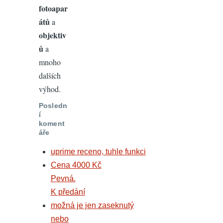
fotoapar
átů
a
objektiv
ů
a
mnoho
dalších
výhod.
Posledn
í
koment
áře
uprime receno, tuhle funkci
Cena 4000 Kč
Pevná.
K předání
možná je jen zaseknutý
nebo