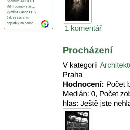
Speedlite 430 III-RT
Velmi pomalý start...
Vyměnit Canon EOS...
Jak se starat o...
objektívy na canon...
1 komentář
Procházení
V kategorii
Architekt
Praha
Hodnocení:
Počet 
Medián:
0
, Počet zo
hlas:
Ještě jste nehl