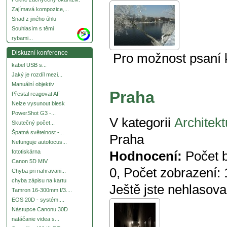
Zajímavá kompozice,...
Snad z jiného úhlu
Souhlasím s těmi
more
rybami...
Diskuzní konference
Pro možnost psaní
kabel USB s...
Jaký je rozdíl mezi...
Manuální objektiv
Praha
Přestal reagovat AF
Nelze vysunout blesk
PowerShot G3 -...
V kategorii
Architekt
Skutečný počet...
Špatná světelnost -...
Praha
Nefunguje autofocus...
fototiskárna
Hodnocení:
Počet 
Canon 5D MIV
0
, Počet zobrazení:
Chyba pri nahravani...
chyba zápisu na kartu
Ještě jste nehlasova
Tamron 16-300mm f/3....
EOS 20D - systém....
Nástupce Canonu 30D
natáčanie videa s...