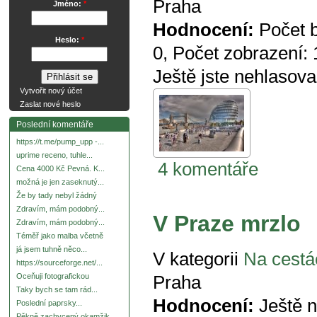
Praha
Jméno:
*
Hodnocení:
Počet 
Heslo:
*
0
, Počet zobrazení:
Ještě jste nehlasova
Vytvořit nový účet
Zaslat nové heslo
Poslední komentáře
https://t.me/pump_upp -...
uprime receno, tuhle...
4 komentáře
Cena 4000 Kč Pevná. K...
možná je jen zaseknutý...
Že by tady nebyl žádný
Zdravím, mám podobný...
V Praze mrzlo
Zdravím, mám podobný...
Téměř jako malba včetně
já jsem tuhně něco...
V kategorii
Na cestá
https://sourceforge.net/...
Oceňuji fotografickou
Praha
Taky bych se tam rád...
Hodnocení:
Ještě 
Poslední paprsky...
Pěkně zachycený okamžik.