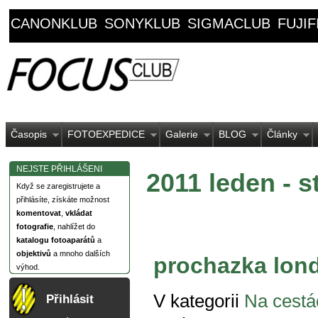
CANONKLUB
SONYKLUB
SIGMACLUB
FUJI
Časopis
FOTOEXPEDICE
Galerie
BLOG
Články
NEJSTE PŘIHLÁŠENI
2011 leden - s
Když se zaregistrujete a
přihlásíte, získáte možnost
komentovat
,
vkládat
fotografie
, nahlížet do
katalogu fotoaparátů
a
objektivů
a mnoho dalších
prochazka lo
výhod.
V kategorii
Na cestá
Přihlásit