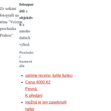
fotoapar
Ze setkání
átů
a
fotografů na
objektiv
téma "Večerní
ů
a
procházka
mnoho
Prahou"
dalších
výhod.
Posledn
í
koment
áře
uprime receno, tuhle funkci
Cena 4000 Kč
Pevná.
K předání
možná je jen zaseknutý
nebo