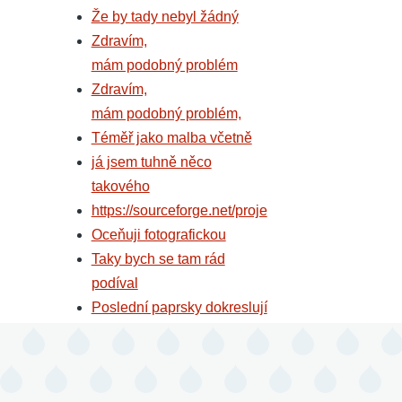
Že by tady nebyl žádný
Zdravím,
mám podobný problém
Zdravím,
mám podobný problém,
Téměř jako malba včetně
já jsem tuhně něco
takového
https://sourceforge.net/proje
Oceňuji fotografickou
Taky bych se tam rád
podíval
Poslední paprsky dokreslují