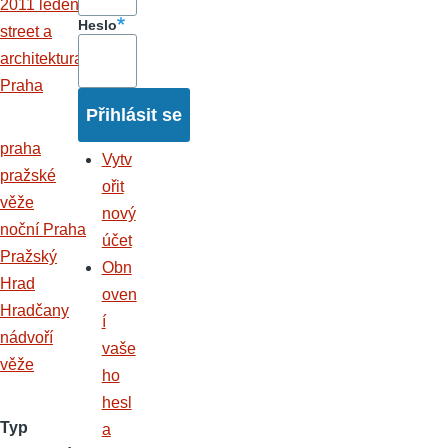
2011 leden -
Heslo
street a
architektura
Praha
praha
Vytv
pražské
ořit
věže
nový
noční Praha
účet
Pražský
Obn
Hrad
oven
Hradčany
í
nádvoří
vaše
věže
ho
hesl
Typ
a