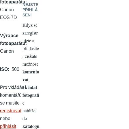
fotoaparátu
NEJSTE
Canon
PŘIHLÁ
ŠENI
EOS 7D
Když se
zaregistr
Výrobce
ujete a
fotoaparátu
přihlásíte
Canon
, získáte
možnost
ISO
500
komento
vat
,
vkládat
Pro vkládání
fotografi
komentářů
e
,
se musíte
nahlížet
registrovat
do
nebo
katalogu
přihlásit