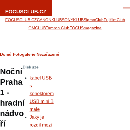
Přejít k hlavnímu obsahu
Men
FOCUSCLUB.CZ
FOCUSCLUB.CZ
CANONKLUB
SONYKLUB
SigmaClub
FujifilmClub
OMCLUB
Tamron Club
FOCUSmagazine
Drobečková
Domů
Fotogalerie
Nezařazené
navigace
Diskuze
Noční
kabel USB
Praha
s
1 -
konektorem
hradní
USB mini B
male
nádvo
Jaký je
ří
rozdíl mezi