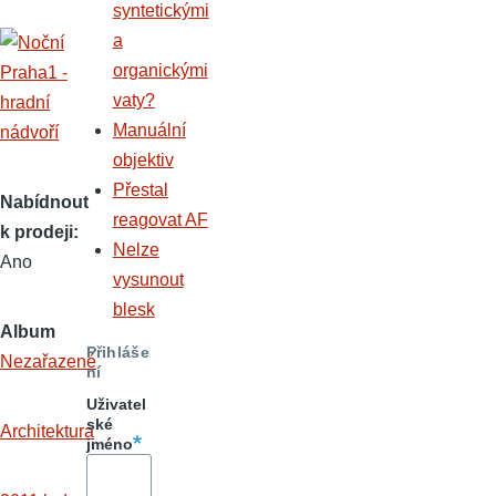
syntetickými
a
organickými
vaty?
Manuální
objektiv
Přestal
Nabídnout
reagovat AF
k prodeji
Nelze
Ano
vysunout
blesk
Album
Přihláše
Nezařazené
ní
Uživatel
ské
Architektura
jméno