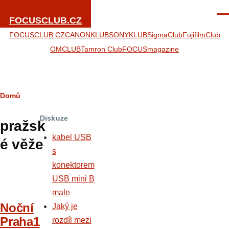
Přejít k hlavnímu obsahu
Men
FOCUSCLUB.CZ
FOCUSCLUB.CZ
CANONKLUB
SONYKLUB
SigmaClub
FujifilmClub
OMCLUB
Tamron Club
FOCUSmagazine
Drobečková
Domů
navigace
Diskuze
pražsk
kabel USB
é věže
s
konektorem
USB mini B
male
Noční
Jaký je
Praha1
rozdíl mezi