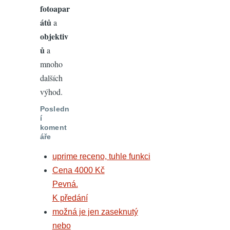
fotoapar
átů
a
objektiv
ů
a
mnoho
dalších
výhod.
Posledn
í
koment
áře
uprime receno, tuhle funkci
Cena 4000 Kč
Pevná.
K předání
možná je jen zaseknutý
nebo