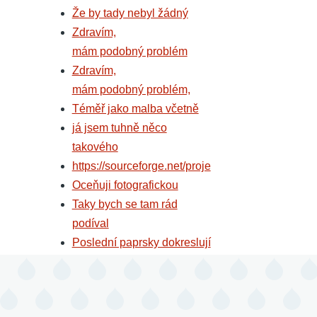
Že by tady nebyl žádný
Zdravím,
mám podobný problém
Zdravím,
mám podobný problém,
Téměř jako malba včetně
já jsem tuhně něco
takového
https://sourceforge.net/proje
Oceňuji fotografickou
Taky bych se tam rád
podíval
Poslední paprsky dokreslují