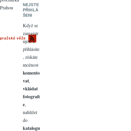
NEJSTE
Prahou
PŘIHLÁ
ŠENI
Když se
zaregistr
pražské věže
ujete a
přihlásíte
, získáte
možnost
komento
vat
,
vkládat
fotografi
e
,
nahlížet
do
katalogu