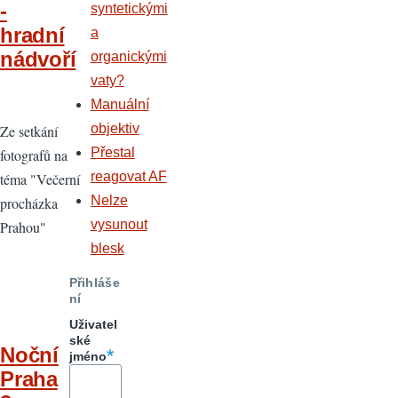
-
syntetickými
hradní
a
nádvoří
organickými
vaty?
Manuální
objektiv
Ze setkání
Přestal
fotografů na
reagovat AF
téma "Večerní
Nelze
procházka
vysunout
Prahou"
blesk
Přihláše
ní
Uživatel
ské
Noční
jméno
Praha