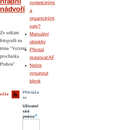
hradní
syntetickými
nádvoří
a
organickými
vaty?
Ze setkání
Manuální
fotografů na
objektiv
téma "Večerní
Přestal
procházka
reagovat AF
Prahou"
Nelze
vysunout
blesk
Přihláše
věže
ní
Uživatel
ské
jméno