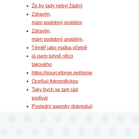
Že by tady nebyl žádný
Zdravím,
mám podobný problém
Zdravím,
mám podobný problém,
Téměř jako malba včetně
já jsem tuhně něco
takového
https://sourceforge.net/proje
Oceňuji fotografickou
Taky bych se tam rád
podíval
Poslední paprsky dokreslují