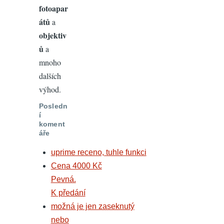
fotoapar
átů
a
objektiv
ů
a
mnoho
dalších
výhod.
Posledn
í
koment
áře
uprime receno, tuhle funkci
Cena 4000 Kč
Pevná.
K předání
možná je jen zaseknutý
nebo