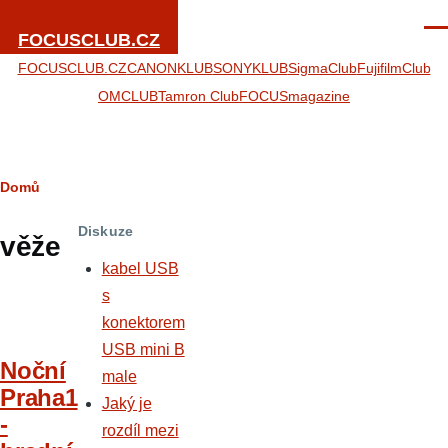
Přejít k hlavnímu obsahu
Men
FOCUSCLUB.CZ
FOCUSCLUB.CZ
CANONKLUB
SONYKLUB
SigmaClub
FujifilmClub
OMCLUB
Tamron Club
FOCUSmagazine
Drobečková
Domů
navigace
Diskuze
věže
kabel USB
s
konektorem
USB mini B
Noční
male
Praha1
Jaký je
-
rozdíl mezi