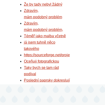
Že by tady nebyl žádný
Zdravím,
mám podobný problém
Zdravím,
mám podobný problém,
Téměř jako malba včetně
já jsem tuhně něco
takového
https://sourceforge.net/proje
Oceňuji fotografickou
Taky bych se tam rád
podíval
Poslední paprsky dokreslují