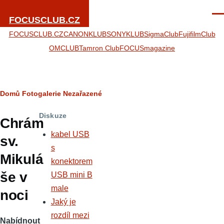
Přejít k hlavnímu obsahu
Men
FOCUSCLUB.CZ
FOCUSCLUB.CZ
CANONKLUB
SONYKLUB
SigmaClub
FujifilmClub
OMCLUB
Tamron Club
FOCUSmagazine
Drobečková
Domů
Fotogalerie
Nezařazené
navigace
Diskuze
Chrám
kabel USB
sv.
s
Mikulá
konektorem
še v
USB mini B
male
noci
Jaký je
rozdíl mezi
Nabídnout