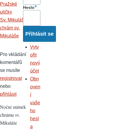
Pražské
Heslo
uličky
Sv. Mikuláš
chrám sv.
Mikuláše
Vytv
Pro vkládání
ořit
komentářů
nový
se musíte
účet
registrovat
Obn
nebo
oven
přihlásit
í
vaše
Noční snímek
ho
chrámu sv.
hesl
Mikuláše
a