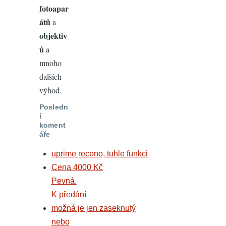
fotoapar
átů
a
objektiv
ů
a
mnoho
dalších
výhod.
Posledn
í
koment
áře
uprime receno, tuhle funkci
Cena 4000 Kč
Pevná.
K předání
možná je jen zaseknutý
nebo