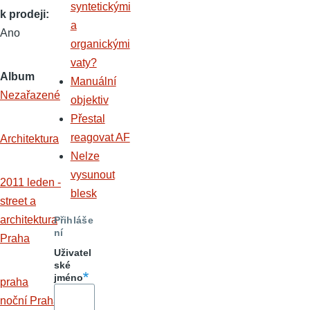
syntetickými
k prodeji
a
Ano
organickými
vaty?
Album
Manuální
Nezařazené
objektiv
Přestal
reagovat AF
Architektura
Nelze
vysunout
2011 leden -
blesk
street a
architektura
Přihláše
ní
Praha
Uživatel
ské
jméno
praha
noční Praha