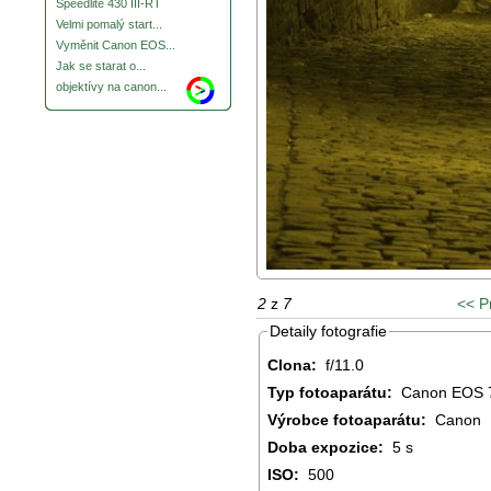
Speedlite 430 III-RT
Velmi pomalý start...
Vyměnit Canon EOS...
Jak se starat o...
objektívy na canon...
2
z
7
<< P
Detaily fotografie
Clona:
f/11.0
Typ fotoaparátu:
Canon EOS 
Výrobce fotoaparátu:
Canon
Doba expozice:
5 s
ISO:
500