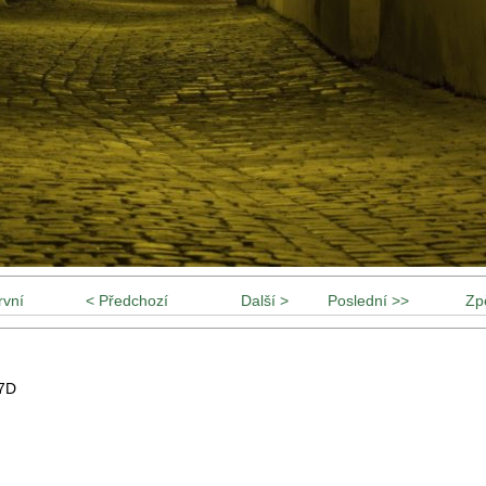
rvní
< Předchozí
Další >
Poslední >>
Zp
7D