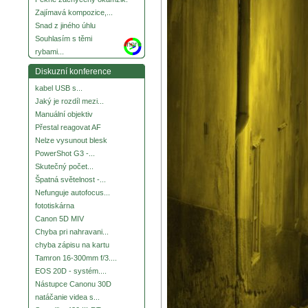
Zajímavá kompozice,...
Snad z jiného úhlu
Souhlasím s těmi
more
rybami...
Diskuzní konference
kabel USB s...
Jaký je rozdíl mezi...
Manuální objektiv
Přestal reagovat AF
Nelze vysunout blesk
PowerShot G3 -...
Skutečný počet...
Špatná světelnost -...
Nefunguje autofocus...
fototiskárna
Canon 5D MIV
Chyba pri nahravani...
chyba zápisu na kartu
Tamron 16-300mm f/3....
EOS 20D - systém....
Nástupce Canonu 30D
natáčanie videa s...