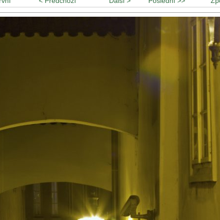
rvní
< Předchozí
Další >
Poslední >>
Zp