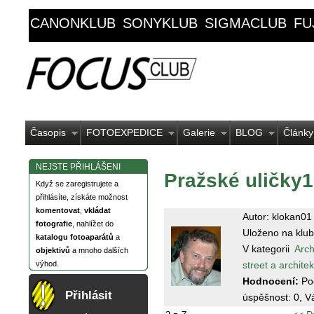
CANONKLUB
SONYKLUB
SIGMACLUB
FU
Časopis
FOTOEXPEDICE
Galerie
BLOG
Články
NEJSTE PŘIHLÁŠENI
Pražské uličky1
Když se zaregistrujete a
přihlásíte, získáte možnost
komentovat
,
vkládat
Autor: klokan01
fotografie
, nahlížet do
Uloženo na klub
katalogu fotoaparátů
a
V kategorii
Arch
objektivů
a mnoho dalších
street a archite
výhod.
Hodnocení:
Po
Přihlásit
úspěšnost:
0
, V