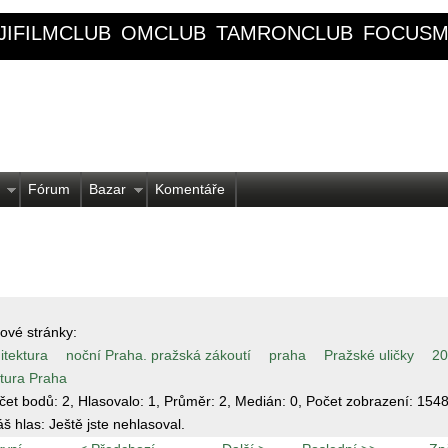
JIFILMCLUB
OMCLUB
TAMRONCLUB
FOCUSM
Fórum
Bazar
Komentáře
ové stránky:
itektura
noční Praha. pražská zákoutí
praha
Pražské uličky
20
ktura Praha
čet bodů:
2
, Hlasovalo:
1
, Průměr:
2
, Medián:
0
, Počet zobrazení:
154
áš hlas:
Ještě jste nehlasoval.