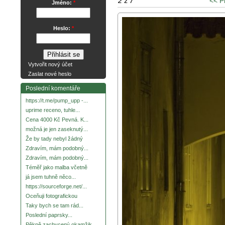
2
z
7
<< P
Jméno:
*
Heslo:
*
Vytvořit nový účet
Zaslat nové heslo
Poslední komentáře
https://t.me/pump_upp -...
uprime receno, tuhle...
Cena 4000 Kč Pevná. K...
možná je jen zaseknutý...
Že by tady nebyl žádný
Zdravím, mám podobný...
Zdravím, mám podobný...
Téměř jako malba včetně
já jsem tuhně něco...
https://sourceforge.net/...
Oceňuji fotografickou
Taky bych se tam rád...
Poslední paprsky...
Pěkně zachycený okamžik.