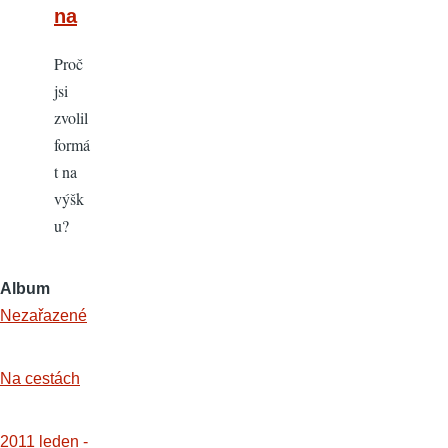
na
Proč
jsi
zvolil
formá
t na
výšk
u?
Album
Nezařazené
Na cestách
2011 leden -