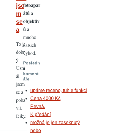
fotoapar
jse
átů
a
m
objektiv
se
ů
a
a
mnoho
To je
dalších
dobr
výhod.
ý.
Posledn
Usm
í
koment
ál
áře
jsem
uprime receno, tuhle funkci
se a
Cena 4000 Kč
poba
Pevná.
vil.
K předání
Díky.
možná je jen zaseknutý
nebo