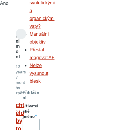
syntetickými
Ano
a
organickými
vaty?
Manuální
B
el
objektiv
m
Přestal
o
nt
reagovat AF
Nelze
13
years
vysunout
7
blesk
mont
hs
Přihláše
zpět
ní
cht
Uživatel
ské
ělo
jméno
by
to