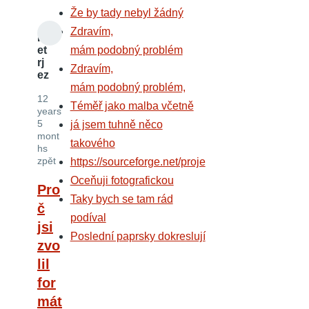
Že by tady nebyl žádný
Zdravím,
P
et
mám podobný problém
rj
Zdravím,
ez
mám podobný problém,
12
Téměř jako malba včetně
years
5
já jsem tuhně něco
mont
takového
hs
zpět
https://sourceforge.net/proje
Oceňuji fotografickou
Pro
Taky bych se tam rád
č
podíval
jsi
Poslední paprsky dokreslují
zvo
lil
for
mát