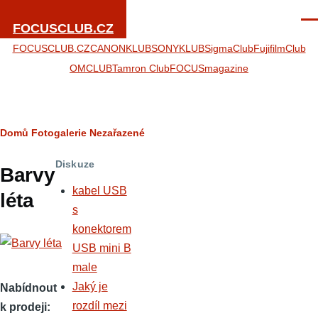
Přejít k hlavnímu obsahu
Men
FOCUSCLUB.CZ
FOCUSCLUB.CZ
CANONKLUB
SONYKLUB
SigmaClub
FujifilmClub
OMCLUB
Tamron Club
FOCUSmagazine
Drobečková
Domů
Fotogalerie
Nezařazené
navigace
Diskuze
Barvy
kabel USB
léta
s
konektorem
USB mini B
male
Jaký je
Nabídnout
rozdíl mezi
k prodeji