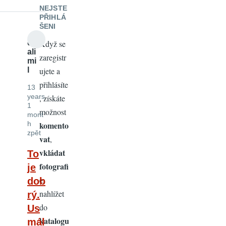
NEJSTE
PŘIHLÁ
ŠENI
d
Když se
ali
zaregistr
mi
l
ujete a
přihlásíte
13
years
, získáte
1
možnost
mont
h
komento
zpět
vat
,
vkládat
To
fotografi
je
e
,
dob
nahlížet
rý.
do
Us
katalogu
mál