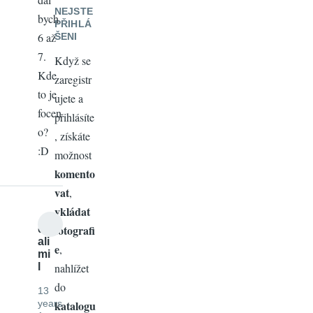
NEJSTE
bych
PŘIHLÁ
6 až
ŠENI
7.
Když se
Kde
zaregistr
to je
ujete a
focen
přihlásíte
o?
, získáte
:D
možnost
komento
vat
,
vkládat
fotografi
d
ali
e
,
mi
l
nahlížet
do
13
years
katalogu