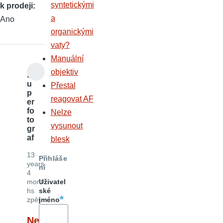
syntetickými
k prodeji
a
Ano
organickými
vaty?
Manuální
objektiv
s
u
Přestal
p
reagovat AF
er
fo
Nelze
to
vysunout
gr
af
blesk
13
Přihláše
years
ní
4
mont
Uživatel
hs
ské
zpět
jméno
Ne