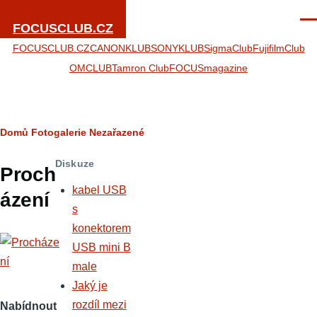
Přejít k hlavnímu obsahu
Men
FOCUSCLUB.CZ
FOCUSCLUB.CZ
CANONKLUB
SONYKLUB
SigmaClub
FujifilmClub
OMCLUB
Tamron Club
FOCUSmagazine
Drobečková
Domů
Fotogalerie
Nezařazené
navigace
Diskuze
Proch
kabel USB
ázení
s
konektorem
USB mini B
male
Jaký je
rozdíl mezi
Nabídnout