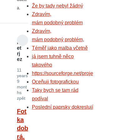
Že by tady nebyl žádný
a.
Zdravím,
mám podobný problém
Zdravím,
mám podobný problém,
P
et
Téměř jako malba včetně
rj
já jsem tuhně něco
ez
takového
11
https://sourceforge.net/proje
years
9
Oceňuji fotografickou
mont
Taky bych se tam rád
hs
zpět
podíval
Poslední paprsky dokreslují
Fot
ka
dob
rá.