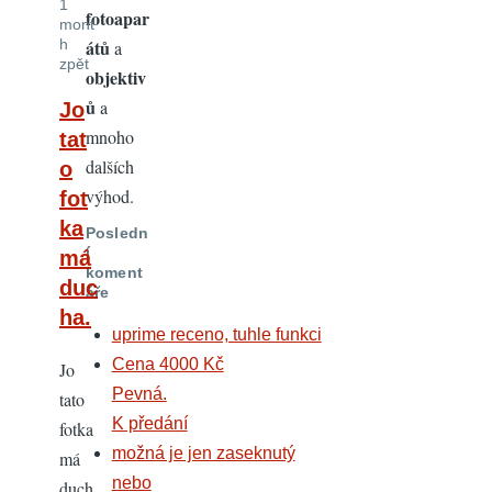
1
fotoapar
mont
h
átů
a
zpět
objektiv
ů
a
Jo
mnoho
tat
dalších
o
výhod.
fot
ka
Posledn
í
má
koment
duc
áře
ha.
uprime receno, tuhle funkci
Cena 4000 Kč
Jo
Pevná.
tato
K předání
fotka
možná je jen zaseknutý
má
nebo
duch