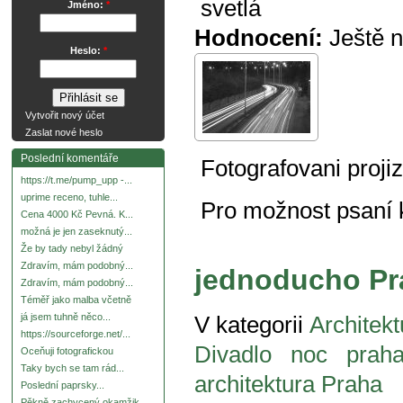
svetlá
Jméno:
*
Hodnocení:
Ještě 
Heslo:
*
Vytvořit nový účet
Zaslat nové heslo
Poslední komentáře
Fotografovani projiz
https://t.me/pump_upp -...
uprime receno, tuhle...
Pro možnost psaní
Cena 4000 Kč Pevná. K...
možná je jen zaseknutý...
Že by tady nebyl žádný
Zdravím, mám podobný...
jednoducho Pr
Zdravím, mám podobný...
Téměř jako malba včetně
já jsem tuhně něco...
V kategorii
Architekt
https://sourceforge.net/...
Divadlo
noc
prah
Oceňuji fotografickou
Taky bych se tam rád...
architektura Praha
Poslední paprsky...
Pěkně zachycený okamžik.