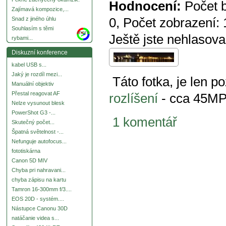
Hodnocení:
Počet 
Zajímavá kompozice,...
0
, Počet zobrazení:
Snad z jiného úhlu
Souhlasím s těmi
more
Ještě jste nehlasova
rybami...
Diskuzní konference
kabel USB s...
Jaký je rozdíl mezi...
Táto fotka, je len 
Manuální objektiv
Přestal reagovat AF
rozlíšení
- cca 45M
Nelze vysunout blesk
PowerShot G3 -...
1 komentář
Skutečný počet...
Špatná světelnost -...
Nefunguje autofocus...
fototiskárna
Canon 5D MIV
Chyba pri nahravani...
chyba zápisu na kartu
Tamron 16-300mm f/3....
EOS 20D - systém....
Nástupce Canonu 30D
natáčanie videa s...