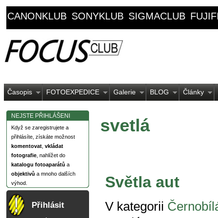
CANONKLUB
SONYKLUB
SIGMACLUB
FUJI
Časopis
FOTOEXPEDICE
Galerie
BLOG
Články
NEJSTE PŘIHLÁŠENI
svetlá
Když se zaregistrujete a
přihlásíte, získáte možnost
komentovat
,
vkládat
fotografie
, nahlížet do
katalogu fotoaparátů
a
objektivů
a mnoho dalších
Světla aut
výhod.
V kategorii
Černobílá
Přihlásit