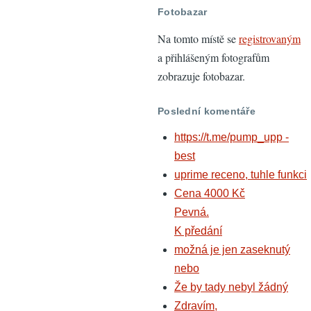
Fotobazar
Na tomto místě se
registrovaným
a přihlášeným fotografům
zobrazuje fotobazar.
Poslední komentáře
https://t.me/pump_upp -
best
uprime receno, tuhle funkci
Cena 4000 Kč
Pevná.
K předání
možná je jen zaseknutý
nebo
Že by tady nebyl žádný
Zdravím,