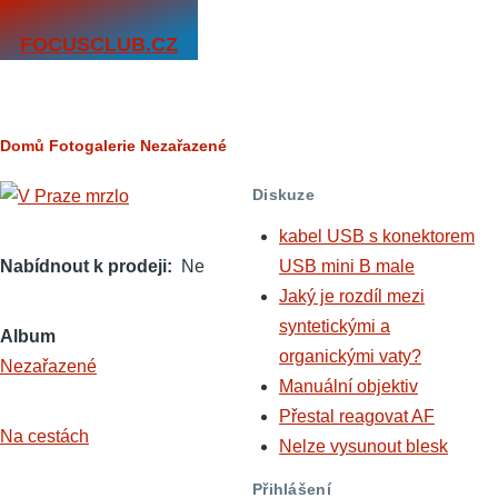
Přejít k hlavnímu obsahu
FOCUSCLUB.CZ
Drobečková
Domů
Fotogalerie
Nezařazené
navigace
Diskuze
kabel USB s konektorem
Nabídnout k prodeji
Ne
USB mini B male
Jaký je rozdíl mezi
syntetickými a
Album
organickými vaty?
Nezařazené
Manuální objektiv
Přestal reagovat AF
Na cestách
Nelze vysunout blesk
Přihlášení