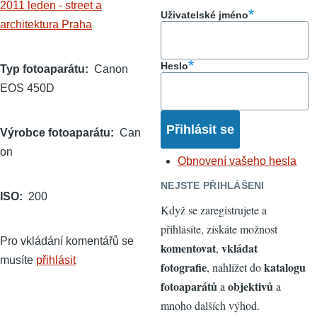
2011 leden - street a
Uživatelské jméno
architektura Praha
Heslo
Typ fotoaparátu
Canon
EOS 450D
Výrobce fotoaparátu
Can
on
Obnovení vašeho hesla
NEJSTE PŘIHLÁŠENI
ISO
200
Když se zaregistrujete a
přihlásíte, získáte možnost
Pro vkládání komentářů se
komentovat
vkládat
,
musíte
přihlásit
fotografie
katalogu
, nahlížet do
fotoaparátů
objektivů
a
a
mnoho dalších výhod.