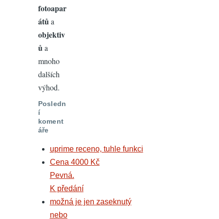
fotoapar
átů
a
objektiv
ů
a
mnoho
dalších
výhod.
Posledn
í
koment
áře
uprime receno, tuhle funkci
Cena 4000 Kč
Pevná.
K předání
možná je jen zaseknutý
nebo