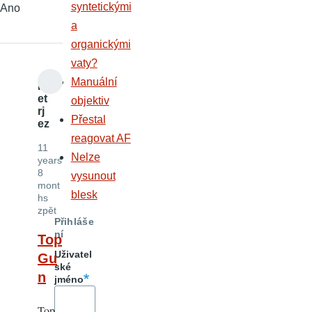
syntetickými
Ano
a
organickými
vaty?
Manuální
P
et
objektiv
rj
Přestal
ez
reagovat AF
11
Nelze
years
8
vysunout
mont
blesk
hs
zpět
Přihláše
ní
Top
Uživatel
Gu
ské
n
jméno
Top