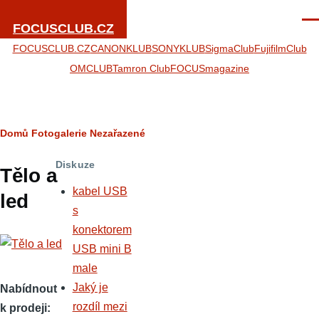
Přejít k hlavnímu obsahu
Men
FOCUSCLUB.CZ
FOCUSCLUB.CZ
CANONKLUB
SONYKLUB
SigmaClub
FujifilmClub
OMCLUB
Tamron Club
FOCUSmagazine
Drobečková
Domů
Fotogalerie
Nezařazené
navigace
Diskuze
Tělo a
kabel USB
led
s
konektorem
USB mini B
male
Jaký je
Nabídnout
rozdíl mezi
k prodeji