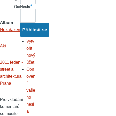
Gun
Heslo
Album
Nezařazené
Vytv
Akt
ořit
nový
2011 leden -
účet
street a
Obn
architektura
oven
Praha
í
vaše
ho
Pro vkládání
hesl
komentářů
a
se musíte