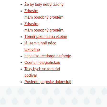
Že by tady nebyl žádný
Zdravím,
mám podobný problém
Zdravím,
mám podobný problém,
Téměř jako malba včetně
já jsem tuhně něco
takového
https://sourceforge.net/proje
Oceňuji fotografickou
Taky bych se tam rád
podíval
Poslední paprsky dokreslují