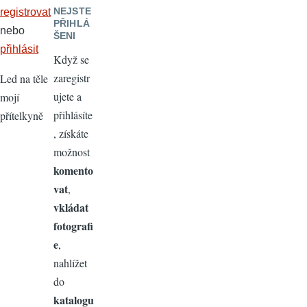
NEJSTE
registrovat
PŘIHLÁ
nebo
ŠENI
přihlásit
Když se
zaregistr
Led na těle
ujete a
mojí
přihlásíte
přítelkyně
, získáte
možnost
komento
vat
,
vkládat
fotografi
e
,
nahlížet
do
katalogu