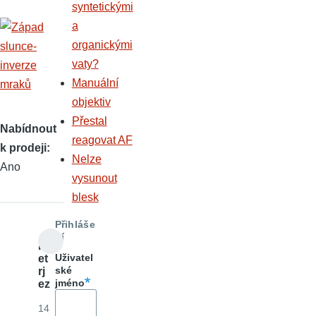
syntetickými
a
organickými
vaty?
Manuální
objektiv
Přestal
Nabídnout
reagovat AF
k prodeji
Nelze
Ano
vysunout
blesk
Přihláše
ní
P
Uživatel
et
ské
rj
jméno
ez
14