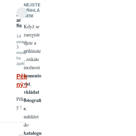
NEJSTE
PŘIHLÁ
m
ŠENI
ar
fis
Když se
zaregistr
14
years
ujete a
3
přihlásíte
mont
hs
, získáte
zpět
možnost
komento
Pěk
vat
,
ný !
vkládat
Pěkn
fotografi
ý !
e
,
nahlížet
do
katalogu