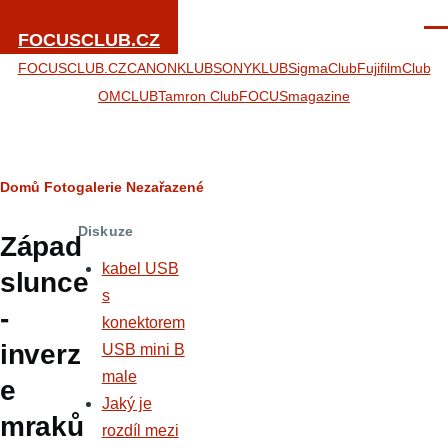
Přejít k hlavnímu obsahu
Men
FOCUSCLUB.CZ
FOCUSCLUB.CZ
CANONKLUB
SONYKLUB
SigmaClub
FujifilmClub
OMCLUB
Tamron Club
FOCUSmagazine
Drobečková
Domů
Fotogalerie
Nezařazené
navigace
Diskuze
Západ
kabel USB
slunce
s
-
konektorem
inverz
USB mini B
male
e
Jaký je
mraků
rozdíl mezi