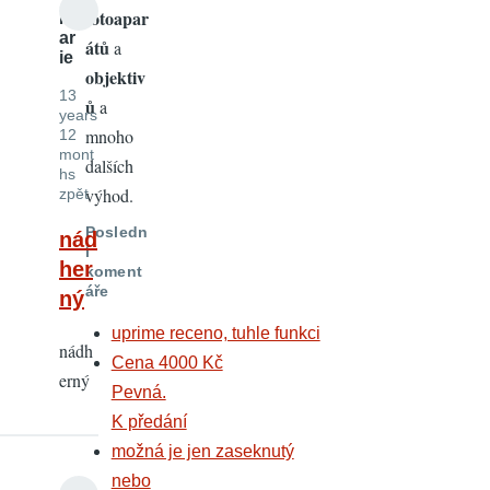
fotoapar
M
ar
átů
a
ie
objektiv
13
ů
a
years
mnoho
12
mont
dalších
hs
výhod.
zpět
Posledn
nád
í
her
koment
áře
ný
uprime receno, tuhle funkci
nádh
Cena 4000 Kč
erný
Pevná.
K předání
možná je jen zaseknutý
nebo