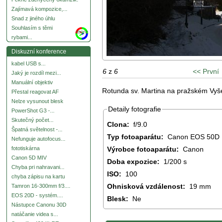
Zajímavá kompozice,...
Snad z jiného úhlu
Souhlasím s těmi
more
rybami...
Diskuzní konference
kabel USB s...
6
z
6
<< První
Jaký je rozdíl mezi...
Manuální objektiv
Rotunda sv. Martina na pražském Vy
Přestal reagovat AF
Nelze vysunout blesk
Detaily fotografie
PowerShot G3 -...
Skutečný počet...
Clona:
f/9.0
Špatná světelnost -...
Typ fotoaparátu:
Canon EOS 50D
Nefunguje autofocus...
Výrobce fotoaparátu:
Canon
fototiskárna
Canon 5D MIV
Doba expozice:
1/200 s
Chyba pri nahravani...
ISO:
100
chyba zápisu na kartu
Ohnisková vzdálenost:
19 mm
Tamron 16-300mm f/3....
EOS 20D - systém....
Blesk:
Ne
Nástupce Canonu 30D
natáčanie videa s...