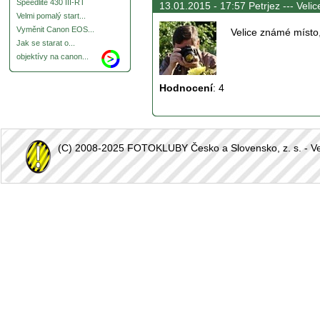
Speedlite 430 III-RT
13.01.2015 - 17:57 Petrjez ---
Velic
Velmi pomalý start...
Vyměnit Canon EOS...
Velice známé místo, 
Jak se starat o...
objektívy na canon...
Hodnocení
:
4
(C) 2008-2025 FOTOKLUBY Česko a Slovensko, z. s. - Vešk