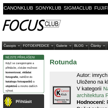
CANONKLUB
SONYKLUB
SIGMACLUB
FUJI
Časopis
FOTOEXPEDICE
Galerie
BLOG
Články
NEJSTE PŘIHLÁŠENI
Rotunda
Když se zaregistrujete a
přihlásíte, získáte možnost
komentovat
,
vkládat
Autor: imrych
fotografie
, nahlížet do
Uloženo na k
katalogu fotoaparátů
a
objektivů
a mnoho dalších
V kategorii
N
výhod.
architektura 
Hodnocení:
P
Přihlásit