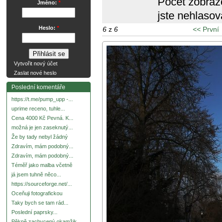
Počet zobraz
Jméno:
*
jste nehlasov
Heslo:
*
6
z
6
<< První
Vytvořit nový účet
Zaslat nové heslo
Poslední komentáře
https://t.me/pump_upp -...
uprime receno, tuhle...
Cena 4000 Kč Pevná. K...
možná je jen zaseknutý...
Že by tady nebyl žádný
Zdravím, mám podobný...
Zdravím, mám podobný...
Téměř jako malba včetně
já jsem tuhně něco...
https://sourceforge.net/...
Oceňuji fotografickou
Taky bych se tam rád...
Poslední paprsky...
Pěkně zachycený okamžik.