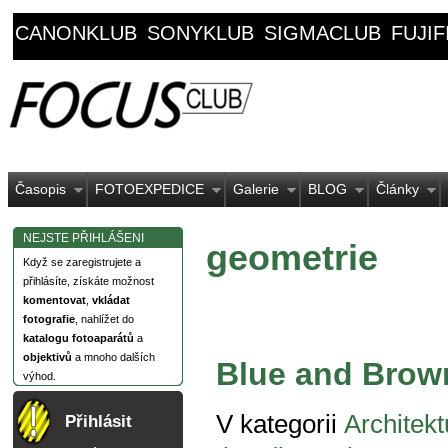
CANONKLUB
SONYKLUB
SIGMACLUB
FUJI
Časopis
FOTOEXPEDICE
Galerie
BLOG
Články
NEJSTE PŘIHLÁŠENI
geometrie
Když se zaregistrujete a
přihlásíte, získáte možnost
komentovat
,
vkládat
fotografie
, nahlížet do
katalogu fotoaparátů
a
objektivů
a mnoho dalších
Blue and Brow
výhod.
V kategorii
Architekt
Přihlásit