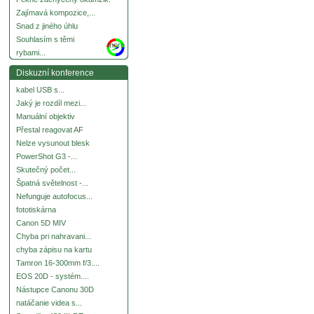
Zajímavá kompozice,...
Snad z jiného úhlu
Souhlasím s těmi
more
rybami...
Diskuzní konference
kabel USB s...
Jaký je rozdíl mezi...
Manuální objektiv
Přestal reagovat AF
Nelze vysunout blesk
PowerShot G3 -...
Skutečný počet...
Špatná světelnost -...
Nefunguje autofocus...
fototiskárna
Canon 5D MIV
Chyba pri nahravani...
chyba zápisu na kartu
Tamron 16-300mm f/3....
EOS 20D - systém....
Nástupce Canonu 30D
natáčanie videa s...