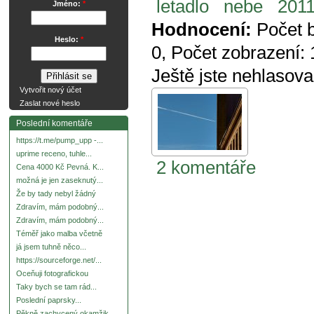
letadlo
nebe
2011
Jméno:
*
Hodnocení:
Počet 
Heslo:
*
0
, Počet zobrazení:
Ještě jste nehlasova
Vytvořit nový účet
Zaslat nové heslo
Poslední komentáře
https://t.me/pump_upp -...
uprime receno, tuhle...
2 komentáře
Cena 4000 Kč Pevná. K...
možná je jen zaseknutý...
Že by tady nebyl žádný
Zdravím, mám podobný...
Zdravím, mám podobný...
Téměř jako malba včetně
já jsem tuhně něco...
https://sourceforge.net/...
Oceňuji fotografickou
Taky bych se tam rád...
Poslední paprsky...
Pěkně zachycený okamžik.