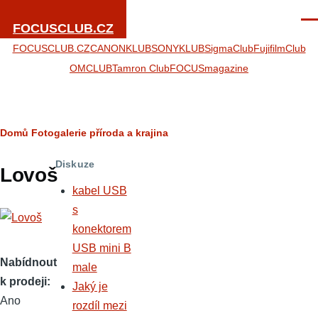
Přejít k hlavnímu obsahu
Men
FOCUSCLUB.CZ
FOCUSCLUB.CZ
CANONKLUB
SONYKLUB
SigmaClub
FujifilmClub
OMCLUB
Tamron Club
FOCUSmagazine
Drobečková
Domů
Fotogalerie
příroda a krajina
navigace
Diskuze
Lovoš
kabel USB
s
konektorem
USB mini B
Nabídnout
male
k prodeji
Jaký je
Ano
rozdíl mezi