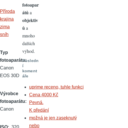
fotoapar
Příroda
átů
a
krajina
objektiv
zima
ů
a
sníh
mnoho
dalších
výhod.
Typ
fotoaparátu
Posledn
í
Canon
koment
EOS 30D
áře
uprime receno, tuhle funkci
Výrobce
Cena 4000 Kč
fotoaparátu
Pevná.
Canon
K předání
možná je jen zaseknutý
nebo
ISO
320