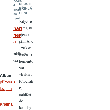
years
NEJSTE
4
PŘIHLÁ
mont
ŠENI
hs
zpět
Když se
zaregistr
nád
ujete a
her
přihlásíte
a
, získáte
nádh
možnost
era
komento
vat
,
vkládat
Album
fotografi
příroda a
e
,
krajina
nahlížet
do
Krajina
katalogu