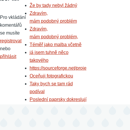
Že by tady nebyl žádný
Zdravím,
Pro vkládání
mám podobný problém
komentářů
Zdravím,
se musíte
mám podobný problém,
registrovat
Téměř jako malba včetně
nebo
já jsem tuhně něco
přihlásit
takového
https://sourceforge.net/proje
Oceňuji fotografickou
Taky bych se tam rád
podíval
Poslední paprsky dokreslují