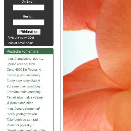
Jméno:
*
Heslo:
*
Vytvořit nový účet
Zaslat nové heslo
Poslední komentáře
https://t.me/pump_upp -...
uprime receno, tuhle...
Cena 4000 Kč Pevná. K...
možná je jen zaseknutý...
Že by tady nebyl žádný
Zdravím, mám podobný...
Zdravím, mám podobný...
Téměř jako malba včetně
já jsem tuhně něco...
https://sourceforge.net/...
Oceňuji fotografickou
Taky bych se tam rád...
Poslední paprsky...
Pěkně zachycený okamžik.