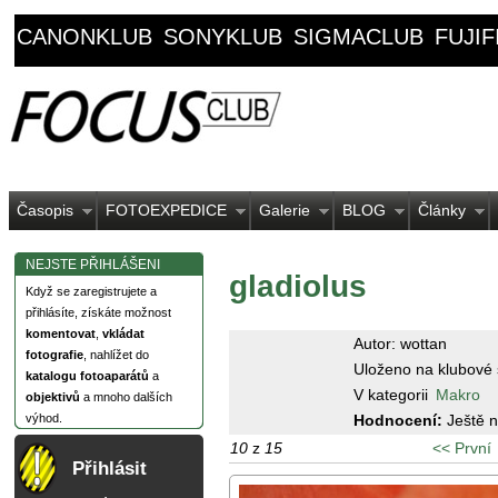
CANONKLUB
SONYKLUB
SIGMACLUB
FUJI
Časopis
FOTOEXPEDICE
Galerie
BLOG
Články
NEJSTE PŘIHLÁŠENI
gladiolus
Když se zaregistrujete a
přihlásíte, získáte možnost
komentovat
,
vkládat
Autor: wottan
fotografie
, nahlížet do
Uloženo na klubové 
katalogu fotoaparátů
a
V kategorii
Makro
objektivů
a mnoho dalších
Hodnocení:
Ještě 
výhod.
10
z
15
<< První
Přihlásit