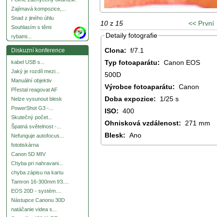
Zajímavá kompozice,...
Snad z jiného úhlu
10
z
15
<< První
Souhlasím s těmi
more
Detaily fotografie
rybami...
Clona:
f/7.1
Diskuzní konference
Typ fotoaparátu:
Canon EOS
kabel USB s...
Jaký je rozdíl mezi...
500D
Manuální objektiv
Výrobce fotoaparátu:
Canon
Přestal reagovat AF
Doba expozice:
1/25 s
Nelze vysunout blesk
PowerShot G3 -...
ISO:
400
Skutečný počet...
Ohnisková vzdálenost:
271 mm
Špatná světelnost -...
Blesk:
Ano
Nefunguje autofocus...
fototiskárna
Canon 5D MIV
Chyba pri nahravani...
chyba zápisu na kartu
Tamron 16-300mm f/3....
EOS 20D - systém....
Nástupce Canonu 30D
natáčanie videa s...