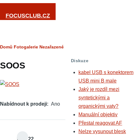
Přejít k hlavnímu obsahu
FOCUSCLUB.CZ
Drobečková
Domů
Fotogalerie
Nezařazené
navigace
Diskuze
SOOS
kabel USB s konektorem
USB mini B male
Jaký je rozdíl mezi
syntetickými a
Nabídnout k prodeji
Ano
organickými vaty?
Manuální objektiv
Přestal reagovat AF
Nelze vysunout blesk
filip122