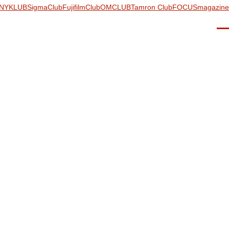
NYKLUB
SigmaClub
FujifilmClub
OMCLUB
Tamron Club
FOCUSmagazine
Men