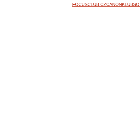
FOCUSCLUB.CZ
CANONKLUB
SO