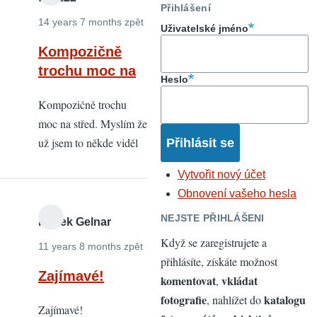
Přihlášení
14 years 7 months zpět
Uživatelské jméno
Kompozičně
trochu moc na
Heslo
Kompozičně trochu
moc na střed. Myslím že
už jsem to někde viděl
Vytvořit nový účet
Obnovení vašeho hesla
NEJSTE PŘIHLÁŠENI
Radek Gelnar
Když se zaregistrujete a
11 years 8 months zpět
přihlásíte, získáte možnost
Zajímavé!
komentovat
vkládat
,
fotografie
katalogu
, nahlížet do
Zajímavé!