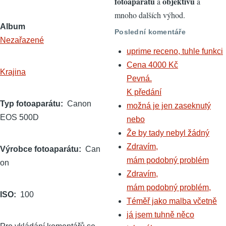
fotoaparátů
objektivů
a
a
mnoho dalších výhod.
Album
Poslední komentáře
Nezařazené
uprime receno, tuhle funkci
Cena 4000 Kč
Krajina
Pevná.
K předání
Typ fotoaparátu
Canon
možná je jen zaseknutý
EOS 500D
nebo
Že by tady nebyl žádný
Zdravím,
Výrobce fotoaparátu
Can
mám podobný problém
on
Zdravím,
mám podobný problém,
ISO
100
Téměř jako malba včetně
já jsem tuhně něco