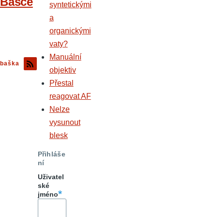
Bašce
syntetickými
a
organickými
vaty?
Manuální
baška
objektiv
Přestal
reagovat AF
Nelze
vysunout
blesk
Přihláše
ní
Uživatel
ské
jméno