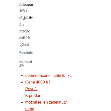
fotoapar
átů
a
objektiv
ů
a
mnoho
dalších
výhod.
Posledn
í
koment
áře
uprime receno, tuhle funkci
Cena 4000 Kč
Pevná.
K předání
možná je jen zaseknutý
nebo