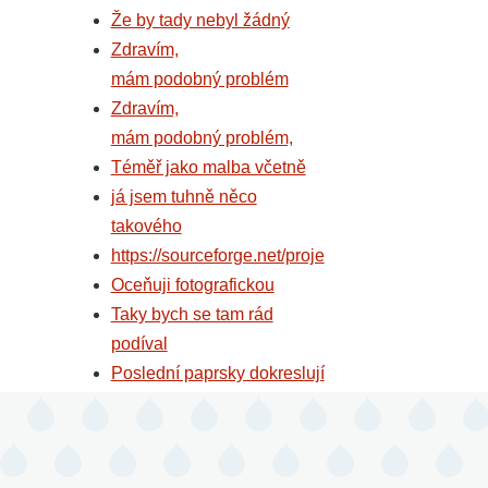
Že by tady nebyl žádný
Zdravím,
mám podobný problém
Zdravím,
mám podobný problém,
Téměř jako malba včetně
já jsem tuhně něco
takového
https://sourceforge.net/proje
Oceňuji fotografickou
Taky bych se tam rád
podíval
Poslední paprsky dokreslují