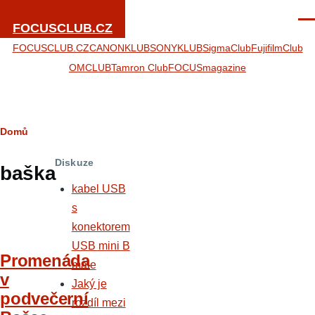
Přejít k hlavnímu obsahu
Men
FOCUSCLUB.CZ
FOCUSCLUB.CZ
CANONKLUB
SONYKLUB
SigmaClub
FujifilmClub
OMCLUB
Tamron Club
FOCUSmagazine
Drobečková
Domů
navigace
Diskuze
baška
kabel USB
s
konektorem
USB mini B
Promenáda
male
v
Jaký je
podvečerní
rozdíl mezi