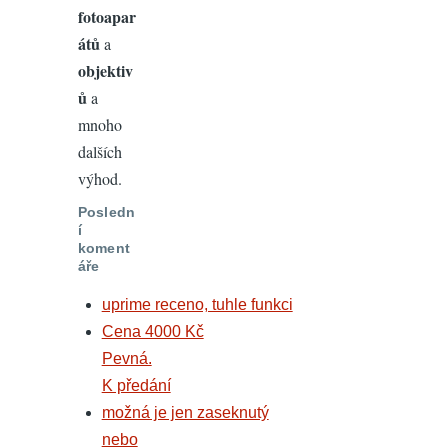
fotoapar
átů
a
objektiv
ů
a
mnoho
dalších
výhod.
Posledn
í
koment
áře
uprime receno, tuhle funkci
Cena 4000 Kč
Pevná.
K předání
možná je jen zaseknutý
nebo