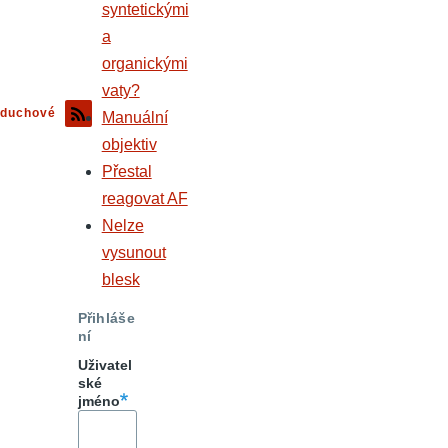
syntetickými
a
organickými
vaty?
duchové
Manuální
objektiv
Přestal
reagovat AF
Nelze
vysunout
blesk
Přihláše
ní
Uživatel
ské
jméno