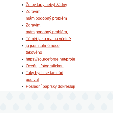
Že by tady nebyl žádný
Zdravím,
mám podobný problém
Zdravím,
mám podobný problém,
Téměř jako malba včetně
já jsem tuhně něco
takového
https://sourceforge.net/proje
Oceňuji fotografickou
Taky bych se tam rád
podíval
Poslední paprsky dokreslují