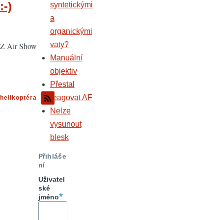
:-)
syntetickými
a
organickými
vaty?
Z Air Show
Manuální
objektiv
Přestal
reagovat AF
helikoptéra
Nelze
vysunout
blesk
Přihláše
ní
Uživatel
ské
jméno