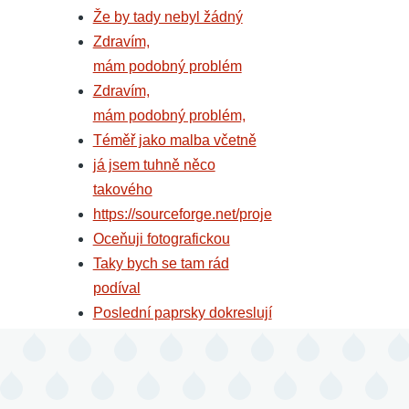
Že by tady nebyl žádný
Zdravím,
mám podobný problém
Zdravím,
mám podobný problém,
Téměř jako malba včetně
já jsem tuhně něco
takového
https://sourceforge.net/proje
Oceňuji fotografickou
Taky bych se tam rád
podíval
Poslední paprsky dokreslují