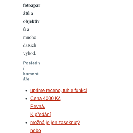
fotoapar
átů
a
objektiv
ů
a
mnoho
dalších
výhod.
Posledn
í
koment
áře
uprime receno, tuhle funkci
Cena 4000 Kč
Pevná.
K předání
možná je jen zaseknutý
nebo