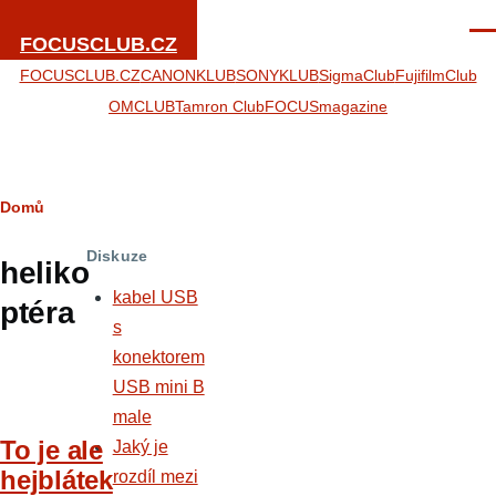
Přejít k hlavnímu obsahu
Men
FOCUSCLUB.CZ
FOCUSCLUB.CZ
CANONKLUB
SONYKLUB
SigmaClub
FujifilmClub
OMCLUB
Tamron Club
FOCUSmagazine
Drobečková
Domů
navigace
Diskuze
heliko
kabel USB
ptéra
s
konektorem
USB mini B
male
To je ale
Jaký je
hejblátek
rozdíl mezi