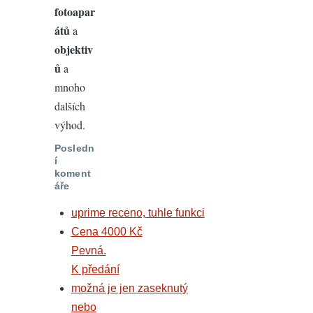
fotoapar
átů
a
objektiv
ů
a
mnoho
dalších
výhod.
Posledn
í
koment
áře
uprime receno, tuhle funkci
Cena 4000 Kč
Pevná.
K předání
možná je jen zaseknutý
nebo