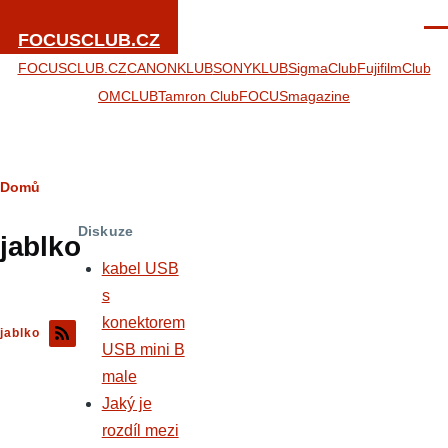
Přejít k hlavnímu obsahu
Men
FOCUSCLUB.CZ
FOCUSCLUB.CZ
CANONKLUB
SONYKLUB
SigmaClub
FujifilmClub
OMCLUB
Tamron Club
FOCUSmagazine
Drobečková
Domů
navigace
Diskuze
jablko
kabel USB
s
konektorem
jablko
USB mini B
male
Jaký je
rozdíl mezi