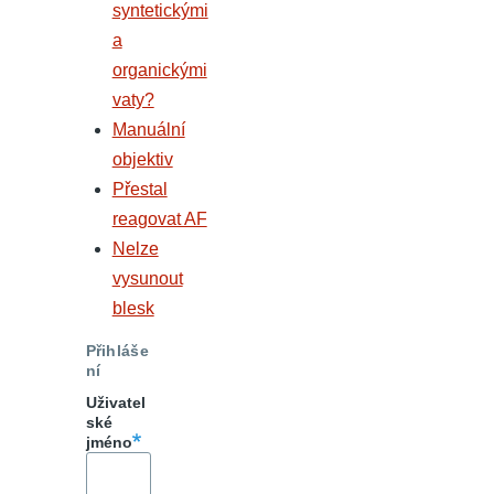
syntetickými
a
organickými
vaty?
Manuální
objektiv
Přestal
reagovat AF
Nelze
vysunout
blesk
Přihláše
ní
Uživatel
ské
jméno