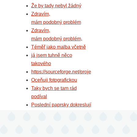
Že by tady nebyl žádný
Zdravím,
mám podobný problém
Zdravím,
mám podobný problém,
Téměř jako malba včetně
já jsem tuhně něco
takového
https://sourceforge.net/proje
Oceňuji fotografickou
Taky bych se tam rád
podíval
Poslední paprsky dokreslují