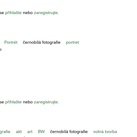
 se
přihlašte
nebo
zaregistrujte
.
Portrét
černobílá fotografie
portret
o
 se
přihlašte
nebo
zaregistrujte
.
grafie
akt
art
BW
černobílá fotografie
volná tvorba