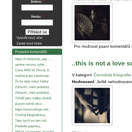
Jméno:
*
Heslo:
*
Vytvořit nový účet
Zaslat nové heslo
Pro možnost psaní komentářů
Poslední komentáře
https://t.me/pump_upp -...
..this is not a love 
uprime receno, tuhle...
Cena 4000 Kč Pevná. K...
V kategorii
Černobílá fotografie
možná je jen zaseknutý...
Hodnocení:
Ještě nehodnocen
Že by tady nebyl žádný
Zdravím, mám podobný...
Zdravím, mám podobný...
Téměř jako malba včetně
já jsem tuhně něco...
https://sourceforge.net/...
Oceňuji fotografickou
Taky bych se tam rád...
Poslední paprsky...
Pěkně zachycený okamžik.