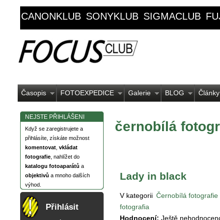
CANONKLUB
SONYKLUB
SIGMACLUB
FU
Časopis
FOTOEXPEDICE
Galerie
BLOG
Články
NEJSTE PŘIHLÁŠENI
černobílá fotogr
Když se zaregistrujete a
přihlásíte, získáte možnost
komentovat
,
vkládat
fotografie
, nahlížet do
katalogu fotoaparátů
a
Lady in black
objektivů
a mnoho dalších
výhod.
V kategorii
Černobílá fotografie
Přihlásit
fotografia
Hodnocení:
Ještě nehodnocen