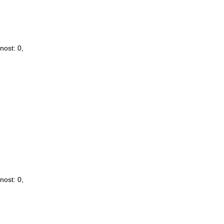
šnost:
0
,
šnost:
0
,