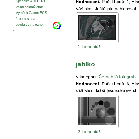
Hodnocení:
Počet bodů:
1
, Hl
Speedlite 430 III-RT
Velmi pomalý start...
Váš hlas:
Ještě jste nehlasoval.
Vyměnit Canon EOS...
Jak se starat o...
objektívy na canon...
1 komentář
jablko
V kategorii
Černobílá fotografie
Hodnocení:
Počet bodů:
6
, Hl
Váš hlas:
Ještě jste nehlasoval.
2 komentáře