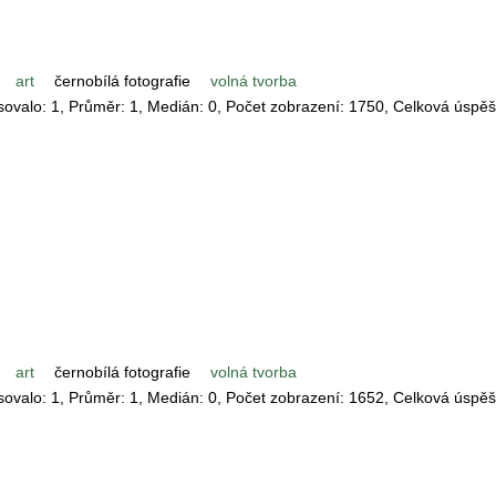
art
černobílá fotografie
volná tvorba
asovalo:
1
, Průměr:
1
, Medián:
0
, Počet zobrazení:
1750
, Celková úspě
art
černobílá fotografie
volná tvorba
asovalo:
1
, Průměr:
1
, Medián:
0
, Počet zobrazení:
1652
, Celková úspě