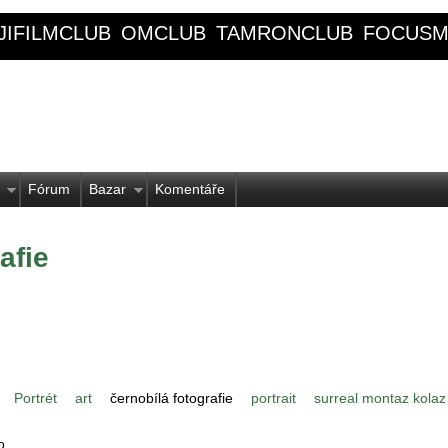
JIFILMCLUB
OMCLUB
TAMRONCLUB
FOCUSM
Fórum
Bazar
Komentáře
afie
Portrét
art
černobílá fotografie
portrait
surreal montaz kola
o