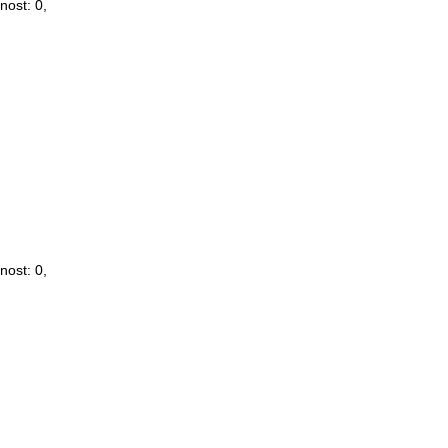
šnost:
0
,
šnost:
0
,