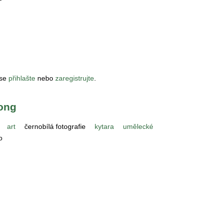
 se
přihlašte
nebo
zaregistrujte
.
song
art
černobílá fotografie
kytara
umělecké
o