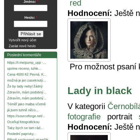
red
Jméno:
*
Hodnocení:
Ještě 
Heslo:
*
Vytvořit nový účet
Zaslat nové heslo
Poslední komentáře
https://t.me/pump_upp -...
Pro možnost psaní
uprime receno, tuhle...
Cena 4000 Kč Pevná. K...
možná je jen zaseknutý...
Že by tady nebyl žádný
Lady in black
Zdravím, mám podobný...
Zdravím, mám podobný...
V kategorii
Černobílá
Téměř jako malba včetně
já jsem tuhně něco...
fotografie
portrait
https://sourceforge.net/...
Oceňuji fotografickou
Hodnocení:
Ještě 
Taky bych se tam rád...
Poslední paprsky...
Pěkně zachycený okamžik.