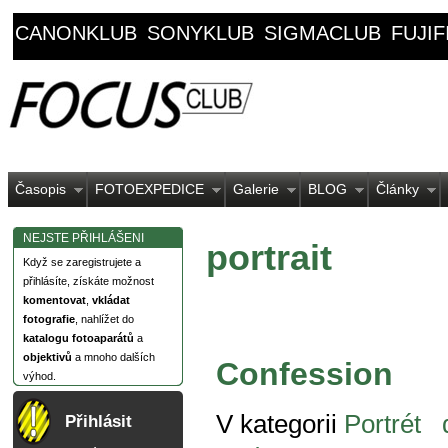
CANONKLUB
SONYKLUB
SIGMACLUB
FUJI
Časopis
FOTOEXPEDICE
Galerie
BLOG
Články
NEJSTE PŘIHLÁŠENI
portrait
Když se zaregistrujete a
přihlásíte, získáte možnost
komentovat
,
vkládat
fotografie
, nahlížet do
katalogu fotoaparátů
a
objektivů
a mnoho dalších
Confession
výhod.
V kategorii
Portrét
Přihlásit