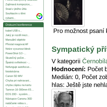
Zajímavá kompozice,...
Snad z jiného úhlu
Souhlasím s těmi
more
rybami...
Diskuzní konference
Pro možnost psaní
kabel USB s...
Jaký je rozdíl mezi...
Manuální objektiv
Přestal reagovat AF
Sympatický pří
Nelze vysunout blesk
PowerShot G3 -...
Skutečný počet...
V kategorii
Černobílá
Špatná světelnost -...
Nefunguje autofocus...
Hodnocení:
Počet 
fototiskárna
Medián:
0
, Počet zo
Canon 5D MIV
Chyba pri nahravani...
hlas:
Ještě jste nehl
chyba zápisu na kartu
Tamron 16-300mm f/3....
EOS 20D - systém....
Nástupce Canonu 30D
natáčanie videa s...