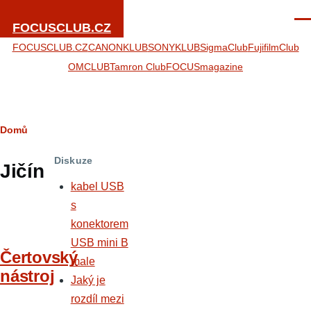
Přejít k hlavnímu obsahu
Men
FOCUSCLUB.CZ
FOCUSCLUB.CZ
CANONKLUB
SONYKLUB
SigmaClub
FujifilmClub
OMCLUB
Tamron Club
FOCUSmagazine
Drobečková
Domů
navigace
Diskuze
Jičín
kabel USB
s
konektorem
USB mini B
Čertovský
male
nástroj
Jaký je
rozdíl mezi