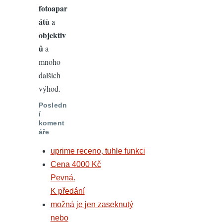
fotoapar
átů
a
objektiv
ů
a
mnoho
dalších
výhod.
Posledn
í
koment
áře
uprime receno, tuhle funkci
Cena 4000 Kč
Pevná.
K předání
možná je jen zaseknutý
nebo