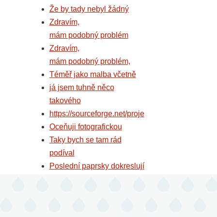
Že by tady nebyl žádný
Zdravím,
mám podobný problém
Zdravím,
mám podobný problém,
Téměř jako malba včetně
já jsem tuhně něco
takového
https://sourceforge.net/proje
Oceňuji fotografickou
Taky bych se tam rád
podíval
Poslední paprsky dokreslují