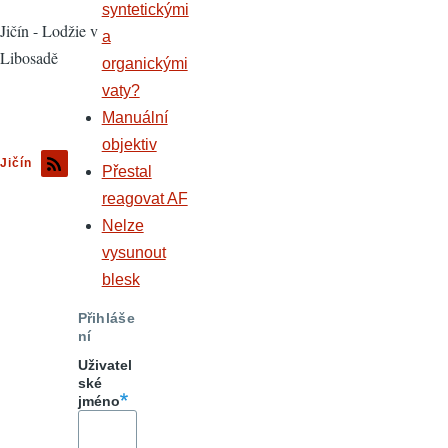
syntetickými
Jičín - Lodžie v
a
Libosadě
organickými
vaty?
Manuální
objektiv
Jičín
Přestal
reagovat AF
Nelze
vysunout
blesk
Přihláše
ní
Uživatel
ské
jméno