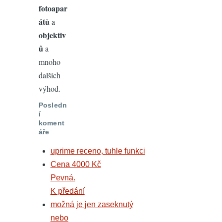
fotoapar
átů
a
objektiv
ů
a
mnoho
dalších
výhod.
Posledn
í
koment
áře
uprime receno, tuhle funkci
Cena 4000 Kč
Pevná.
K předání
možná je jen zaseknutý
nebo