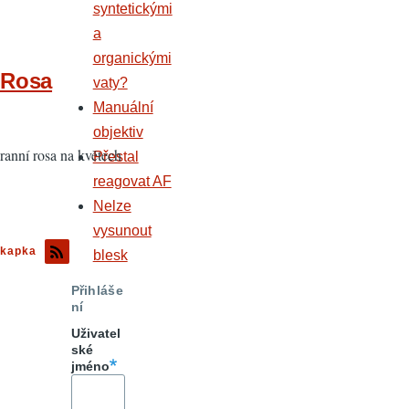
syntetickými
a
organickými
Rosa
vaty?
Manuální
objektiv
ranní rosa na květech
Přestal
reagovat AF
Nelze
vysunout
kapka
blesk
Přihláše
ní
Uživatel
ské
jméno