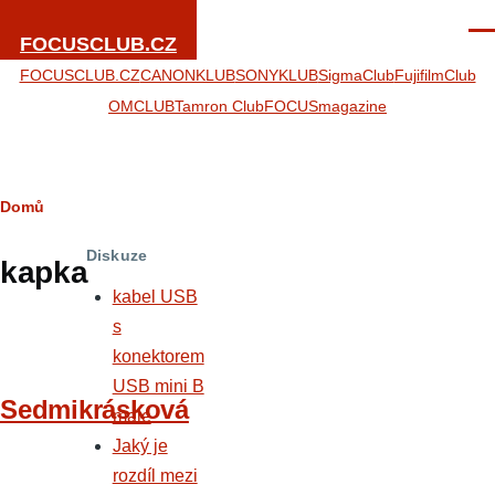
Přejít k hlavnímu obsahu
Men
FOCUSCLUB.CZ
FOCUSCLUB.CZ
CANONKLUB
SONYKLUB
SigmaClub
FujifilmClub
OMCLUB
Tamron Club
FOCUSmagazine
Drobečková
Domů
navigace
Diskuze
kapka
kabel USB
s
konektorem
USB mini B
Sedmikrásková
male
Jaký je
rozdíl mezi