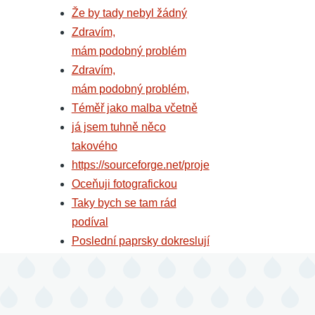
Že by tady nebyl žádný
Zdravím,
mám podobný problém
Zdravím,
mám podobný problém,
Téměř jako malba včetně
já jsem tuhně něco
takového
https://sourceforge.net/proje
Oceňuji fotografickou
Taky bych se tam rád
podíval
Poslední paprsky dokreslují