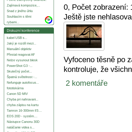
0
, Počet zobrazení:
Zajímavá kompozice,...
Snad z jiného úhlu
Ještě jste nehlasova
Souhlasím s těmi
more
rybami...
Diskuzní konference
kabel USB s...
Jaký je rozdíl mezi...
Manuální objektiv
Přestal reagovat AF
Vyfoceno těsně po 
Nelze vysunout blesk
PowerShot G3 -...
kontroluje, že všichn
Skutečný počet...
Špatná světelnost -...
2 komentáře
Nefunguje autofocus...
fototiskárna
Canon 5D MIV
Chyba pri nahravani...
chyba zápisu na kartu
Tamron 16-300mm f/3....
EOS 20D - systém....
Nástupce Canonu 30D
natáčanie videa s...