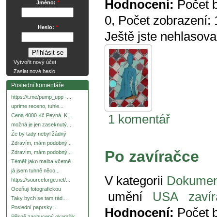
Hodnocení:
Počet 
Jméno:
*
0
, Počet zobrazení:
Heslo:
*
Ještě jste nehlasova
Vytvořit nový účet
Zaslat nové heslo
Poslední komentáře
https://t.me/pump_upp -...
uprime receno, tuhle...
1 komentář
Cena 4000 Kč Pevná. K...
možná je jen zaseknutý...
Že by tady nebyl žádný
Zdravím, mám podobný...
Po zavíračce
Zdravím, mám podobný...
Téměř jako malba včetně
já jsem tuhně něco...
V kategorii
Dokumen
https://sourceforge.net/...
Oceňuji fotografickou
umění
USA
zavír
Taky bych se tam rád...
Poslední paprsky...
Hodnocení:
Počet 
Pěkně zachycený okamžik.