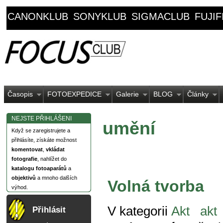
CANONKLUB
SONYKLUB
SIGMACLUB
FUJI
Časopis
FOTOEXPEDICE
Galerie
BLOG
Články
NEJSTE PŘIHLÁŠENI
umění
Když se zaregistrujete a
přihlásíte, získáte možnost
komentovat
,
vkládat
fotografie
, nahlížet do
katalogu fotoaparátů
a
objektivů
a mnoho dalších
Volná tvorba
výhod.
V kategorii
Akt
akt
Přihlásit