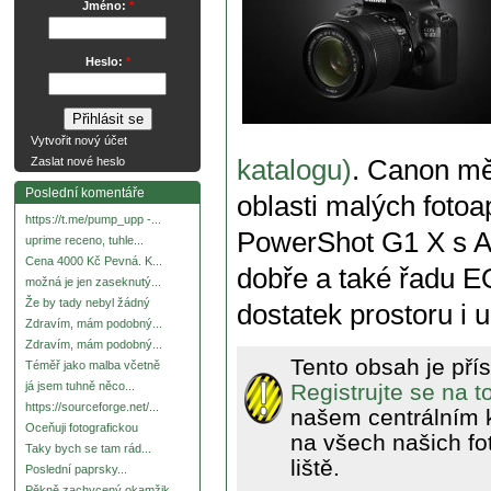
Jméno:
*
Heslo:
*
Vytvořit nový účet
katalogu)
. Canon mě
Zaslat nové heslo
Poslední komentáře
oblasti malých fotoa
https://t.me/pump_upp -...
PowerShot G1 X s AP
uprime receno, tuhle...
Cena 4000 Kč Pevná. K...
dobře a také řadu E
možná je jen zaseknutý...
Že by tady nebyl žádný
dostatek prostoru i
Zdravím, mám podobný...
Zdravím, mám podobný...
Tento obsah je pří
Téměř jako malba včetně
Registrujte se na 
já jsem tuhně něco...
https://sourceforge.net/...
našem centrálním 
Oceňuji fotografickou
na všech našich fo
Taky bych se tam rád...
liště.
Poslední paprsky...
Pěkně zachycený okamžik.