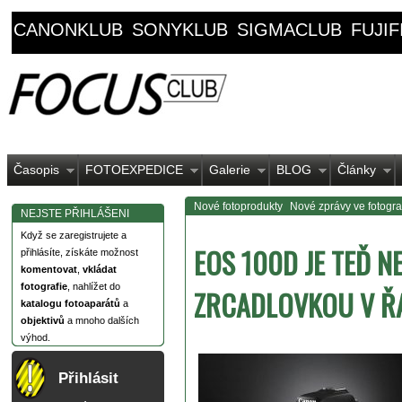
CANONKLUB
SONYKLUB
SIGMACLUB
FUJI
Časopis
FOTOEXPEDICE
Galerie
BLOG
Články
Nové fotoprodukty
Nové zprávy ve fotograf
NEJSTE PŘIHLÁŠENI
Když se zaregistrujete a
EOS 100D JE TEĎ N
přihlásíte, získáte možnost
komentovat
,
vkládat
fotografie
, nahlížet do
ZRCADLOVKOU V Ř
katalogu fotoaparátů
a
objektivů
a mnoho dalších
výhod.
Přihlásit