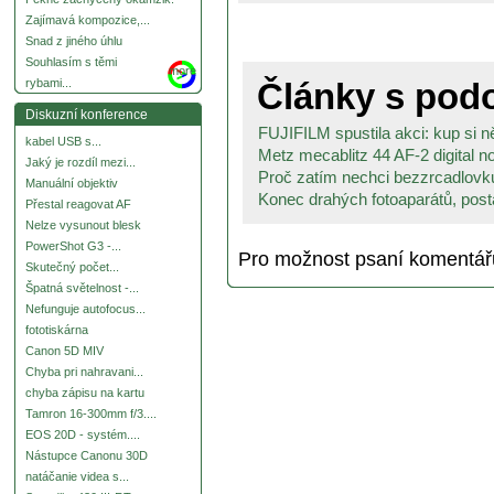
Zajímavá kompozice,...
Snad z jiného úhlu
Souhlasím s těmi
more
Články s po
rybami...
Diskuzní konference
FUJIFILM spustila akci: kup si ně
kabel USB s...
Metz mecablitz 44 AF-2 digital no
Jaký je rozdíl mezi...
Proč zatím nechci bezzrcadlovku
Manuální objektiv
Konec drahých fotoaparátů, posta
Přestal reagovat AF
Nelze vysunout blesk
PowerShot G3 -...
Pro možnost psaní komentá
Skutečný počet...
Špatná světelnost -...
Nefunguje autofocus...
fototiskárna
Canon 5D MIV
Chyba pri nahravani...
chyba zápisu na kartu
Tamron 16-300mm f/3....
EOS 20D - systém....
Nástupce Canonu 30D
natáčanie videa s...