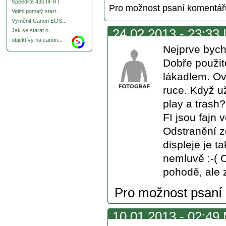
Speedlite 430 III-RT
Pro možnost psaní komentá
Velmi pomalý start...
Vyměnit Canon EOS...
24.02.2013 - 23:33 
Jak se starat o...
objektívy na canon...
Nejprve bych
Dobře použit
lákadlem. O
ruce. Když už
play a trash
FI jsou fajn 
Odstranění z
displeje je t
nemluvě :-( O
pohodě, ale z
Pro možnost psaní
10.01.2013 - 02:49 