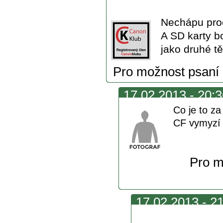
každého
Nechápu proč
A SD karty b
jako druhé těl
Pro možnost psaní
17.02.2013 - 20:3
Co je to z
CF vymyzí 
Pro m
17.02.2013 - 21
vymizí se