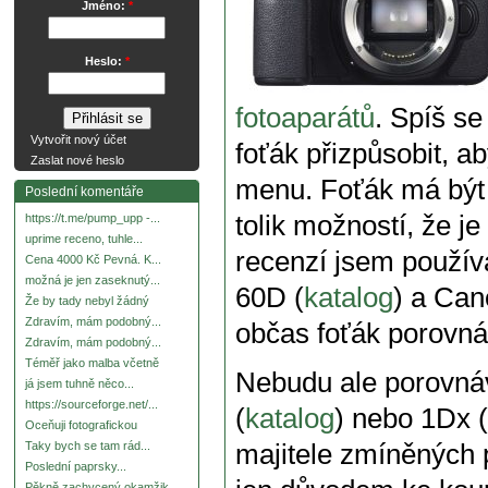
Jméno:
*
Heslo:
*
fotoaparátů
. Spíš se
Vytvořit nový účet
foťák přizpůsobit, a
Zaslat nové heslo
menu. Foťák má být „
Poslední komentáře
tolik možností, že je
https://t.me/pump_upp -...
uprime receno, tuhle...
recenzí jsem použí
Cena 4000 Kč Pevná. K...
možná je jen zaseknutý...
60D (
katalog
) a Can
Že by tady nebyl žádný
Zdravím, mám podobný...
občas foťák porovn
Zdravím, mám podobný...
Téměř jako malba včetně
Nebudu ale porovnáv
já jsem tuhně něco...
https://sourceforge.net/...
(
katalog
) nebo 1Dx (
Oceňuji fotografickou
majitele zmíněných 
Taky bych se tam rád...
Poslední paprsky...
Pěkně zachycený okamžik.