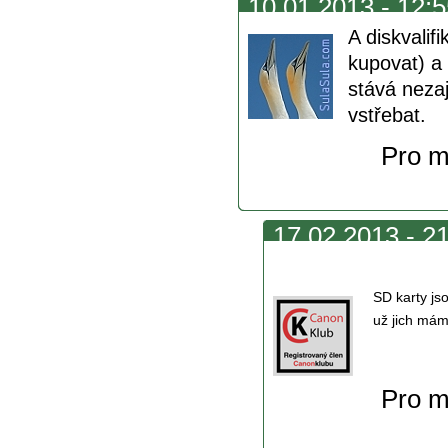
10.01.2013 - 12:5
A diskvalif
kupovat) a
stává neza
vstřebat.
Pro m
17.02.2013 - 21
a
SD karty js
už jich mám
Pro m