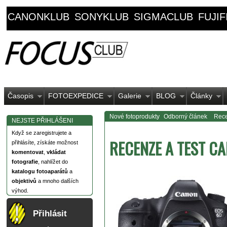
CANONKLUB
SONYKLUB
SIGMACLUB
FUJI
Časopis
FOTOEXPEDICE
Galerie
BLOG
Články
Nové fotoprodukty
Odborný článek
Rece
NEJSTE PŘIHLÁŠENI
Když se zaregistrujete a
RECENZE A TEST C
přihlásíte, získáte možnost
komentovat
,
vkládat
fotografie
, nahlížet do
katalogu fotoaparátů
a
objektivů
a mnoho dalších
výhod.
Přihlásit