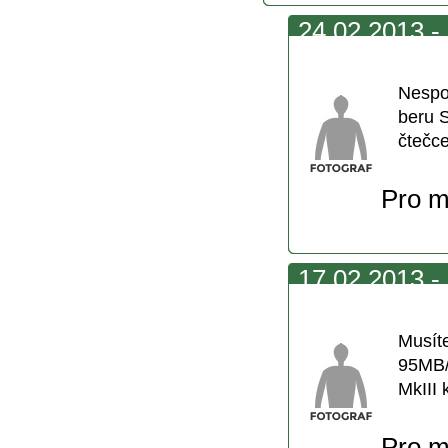
24.02.2013 - 
vždycky
Nespo
beru 
čtečc
Pro m
17.02.2013 - 
karty
Musít
95MB/
MkIII 
Pro m