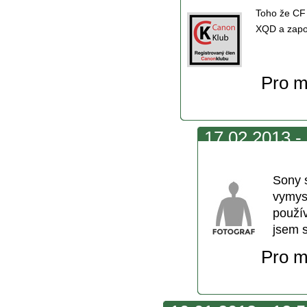
Toho že CF 
XQD a zapo
Pro m
17.02.2013 - 
vymýšlení
Sony 
vymysl
použí
jsem s
Pro m