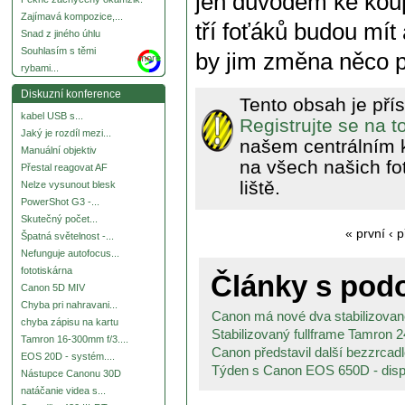
jen důvodem ke koup
Zajímavá kompozice,...
tří foťáků budou mít
Snad z jiného úhlu
Souhlasím s těmi
by jim změna něco p
more
rybami...
Diskuzní konference
Tento obsah je pří
kabel USB s...
Registrujte se na 
Jaký je rozdíl mezi...
našem centrálním 
Manuální objektiv
na všech našich fo
Přestal reagovat AF
liště.
Nelze vysunout blesk
PowerShot G3 -...
Skutečný počet...
« první
‹ 
Špatná světelnost -...
Nefunguje autofocus...
fototiskárna
Články s po
Canon 5D MIV
Chyba pri nahravani...
Canon má nové dva stabilizované 
chyba zápisu na kartu
Stabilizovaný fullframe Tamron 
Tamron 16-300mm f/3....
Canon představil další bezzrcad
EOS 20D - systém....
Týden s Canon EOS 650D - displ
Nástupce Canonu 30D
natáčanie videa s...