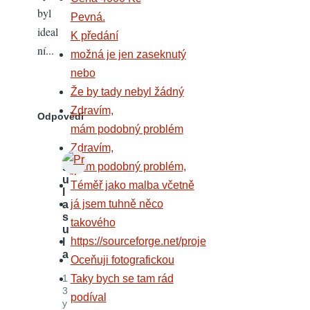
byl
Pevná.
ideal
K předání
ní...
možná je jen zaseknutý
nebo
Že by tady nebyl žádný
Zdravím,
Odpovědí
mám podobný problém
Zdravím,
mám podobný problém,
s
u
Téměř jako malba včetně
l
já jsem tuhně něco
a
s
takového
u
https://sourceforge.net/proje
l
a
Oceňuji fotografickou
1
Taky bych se tam rád
3
podíval
y