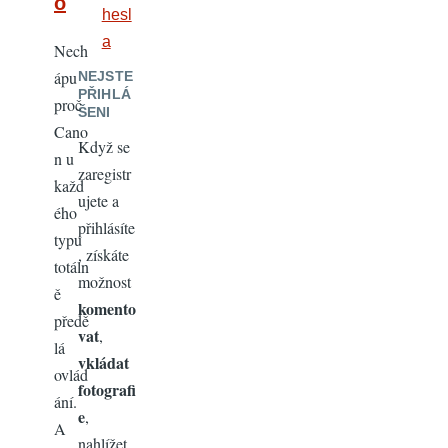
o
hesl
a
Nech
ápu
NEJSTE
PŘIHLÁ
proč
ŠENI
Cano
Když se
n u
zaregistr
každ
ujete a
ého
přihlásíte
typu
, získáte
totáln
možnost
ě
komento
předě
vat
,
lá
vkládat
ovlád
fotografi
ání.
e
,
A
nahlížet