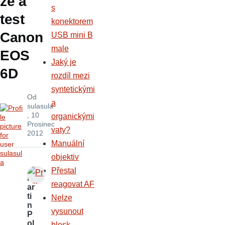
ze a
s
test
konektorem
Canon
USB mini B
male
EOS
Jaký je
6D
rozdíl mezi
syntetickými
Od
a
sulasula
, 10
organickými
Prosinec
vaty?
2012
Manuální
objektiv
Přestal
M
reagovat AF
ar
ti
Nelze
n
vysunout
P
ol
blesk