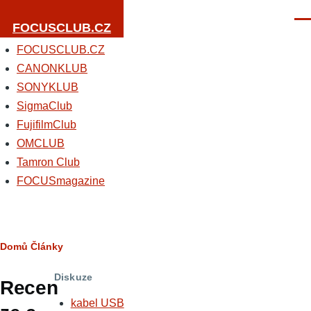
Přejít k hlavnímu obsahu
Men
FOCUSCLUB.CZ
FOCUSCLUB.CZ
CANONKLUB
SONYKLUB
SigmaClub
FujifilmClub
OMCLUB
Tamron Club
FOCUSmagazine
Drobečková
Domů
Články
navigace
Diskuze
Recen
kabel USB