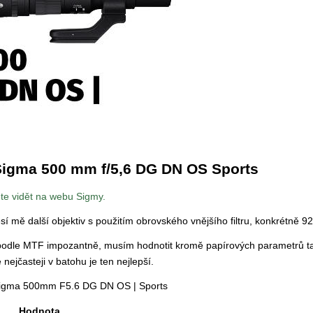
 Sigma 500 mm f/5,6 DG DN OS Sports
ete vidět na webu Sigmy.
í mě další objektiv s použitím obrovského vnějšího filtru, konkrétně 
 podle MTF impozantně, musím hodnotit kromě papírových parametrů t
 nejčasteji v batohu je ten nejlepší.
 Sigma 500mm F5.6 DG DN OS | Sports
Hodnota