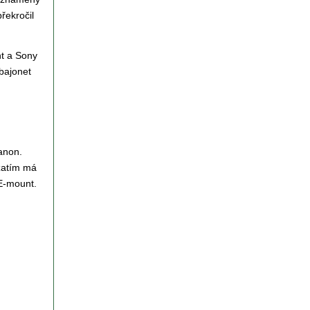
řekročil
nt a Sony
bajonet
anon.
zatím má
 E-mount.