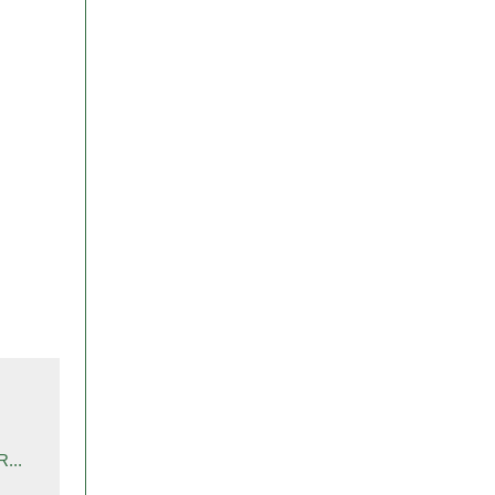
.
...