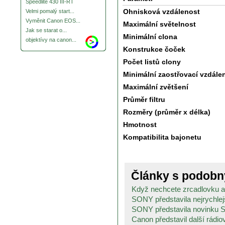
Speedlite 430 III-RT
Ohnisková vzdálenost
Velmi pomalý start...
Vyměnit Canon EOS...
Maximální světelnost
Jak se starat o...
Minimální clona
objektívy na canon...
Konstrukce čoček
Počet listů clony
Minimální zaostřovací vzdále
Maximální zvětšení
Průměr filtru
Rozměry (průměr x délka)
Hmotnost
Kompatibilita bajonetu
Články s podob
Když nechcete zrcadlovku a c
SONY představila nejrychlejš
SONY představila novinku S
Canon představil další rádiov