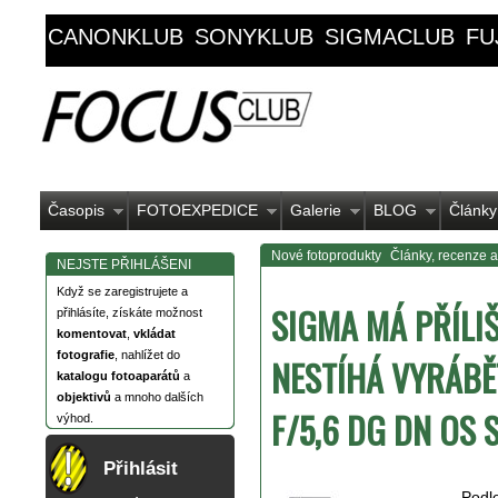
CANONKLUB
SONYKLUB
SIGMACLUB
FU
Časopis
FOTOEXPEDICE
Galerie
BLOG
Články
Nové fotoprodukty
Články, recenze a
NEJSTE PŘIHLÁŠENI
Když se zaregistrujete a
SIGMA MÁ PŘÍLI
přihlásíte, získáte možnost
komentovat
,
vkládat
fotografie
, nahlížet do
NESTÍHÁ VYRÁBĚ
katalogu fotoaparátů
a
objektivů
a mnoho dalších
F/5,6 DG DN OS
výhod.
Přihlásit
Podl