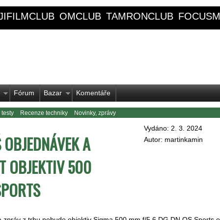
JIFILMCLUB
OMCLUB
TAMRONCLUB
FOCUSM
Fórum
Bazar
Komentáře
 testy
Recenze techniky
Novinky, zprávy
Vydáno: 2. 3. 2024
Š OBJEDNÁVEK A
Autor: martinkamin
T OBJEKTIV 500
 SPORTS
e zpráv z trhu nebude objektiv Sigma 500 mm f/5,6 DG DN OS Sports