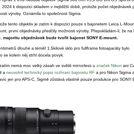
. 2024 k dispozici skladem v nejbližší době, protože počet objednávek p
osti výroby. Oznámila to společnost Sigma.
ože tento objektiv je zatím k dispozici pouze s bajonetem Leica L-Mou
nt, první objednávky předčily možnosti výroby. Přepokládám-li, že na 
e,
majoritu objednávek bude tvořit bajonet SONY E-mount.
timetrů dlouhé a téměř 1,5kilové sklo pro fullframe fotoaparáty bylo
o se kolem něj strhl docela povyk.
 zatím nemá moc velký zásah ve světě mirrorless u
značek Nikon
ani C
il a
neuvolnil technický popis rozhraní bajonetu RF
a pro Nikon Sigma 
, navíc jen pro APS-C, Sigmě zůstává vlastně pouze produkce pro SONY