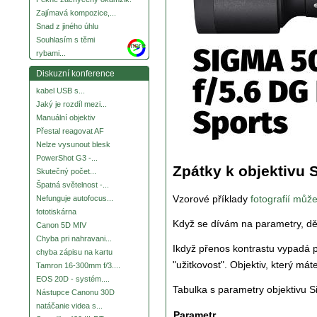
Zajímavá kompozice,...
Snad z jiného úhlu
Souhlasím s těmi
more
rybami...
Diskuzní konference
kabel USB s...
Jaký je rozdíl mezi...
Manuální objektiv
Přestal reagovat AF
Nelze vysunout blesk
PowerShot G3 -...
Zpátky k objektivu
Skutečný počet...
Špatná světelnost -...
Vzorové příklady
fotografií můž
Nefunguje autofocus...
fototiskárna
Když se dívám na parametry, děs
Canon 5D MIV
Chyba pri nahravani...
Ikdyž přenos kontrastu vypadá
chyba zápisu na kartu
"užitkovost". Objektiv, který máte
Tamron 16-300mm f/3....
EOS 20D - systém....
Tabulka s parametry objektivu
Nástupce Canonu 30D
natáčanie videa s...
Parametr