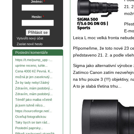
Jméno:
*
21. 2
možn
Heslo:
*
Přest
E-mou
Leica L moc velká fronta nebud
Vytvořit nový účet
Zaslat nové heslo
Připomeňme, že toto nové 23 cen
Poslední komentáře
představeno 21. 2. a podle všeh
https://t.me/pump_upp -...
Sigma jako alternativní výrobce
uprime receno, tuhle...
Cena 4000 Kč Pevná. K...
Zatímco Canon zatím nezveřejn
možná je jen zaseknutý...
na trhu pouze 3 (!!!) objektivy
Že by tady nebyl žádný
A to je slabá třetina trhu...
Zdravím, mám podobný...
Zdravím, mám podobný...
Téměř jako malba včetně
já jsem tuhně něco...
https://sourceforge.net/...
Oceňuji fotografickou
Taky bych se tam rád...
Poslední paprsky...
Pěkně zachycený okamžik.