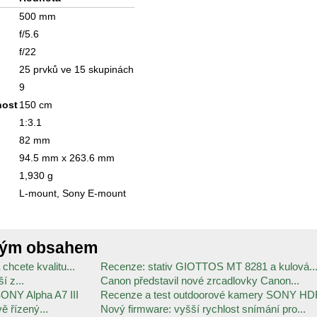
500 mm
f/5.6
f/22
25 prvků ve 15 skupinách
9
nost
150 cm
1:3.1
82 mm
94.5 mm x 263.6 mm
1,930 g
L-mount, Sony E-mount
ným obsahem
hcete kvalitu...
Recenze: stativ GIOTTOS MT 8281 a kulová..
í z...
Canon představil nové zrcadlovky Canon...
ONY Alpha A7 III
Recenze a test outdoorové kamery SONY HDR
ě řízený...
Nový firmware: vyšší rychlost snímání pro...