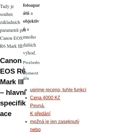
fotoapar
Tady je
átů
a
souhrn
objektiv
základních
ů
a
parametrů pro
mnoho
Canon EOS
dalších
R6 Mark III.
výhod.
Canon
Posledn
í
EOS R6
koment
áře
Mark III
uprime receno, tuhle funkci
– hlavní
Cena 4000 Kč
specifik
Pevná.
ace
K předání
možná je jen zaseknutý
nebo