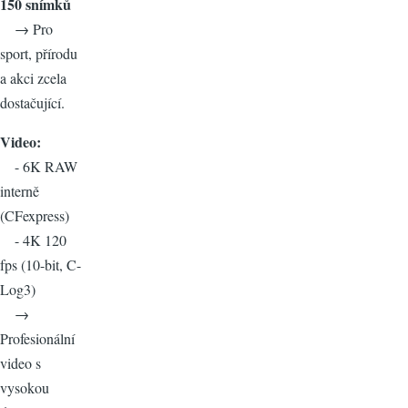
150 snímků
→ Pro
sport, přírodu
a akci zcela
dostačující.
Video:
- 6K RAW
interně
(CFexpress)
- 4K 120
fps (10-bit, C-
Log3)
→
Profesionální
video s
vysokou