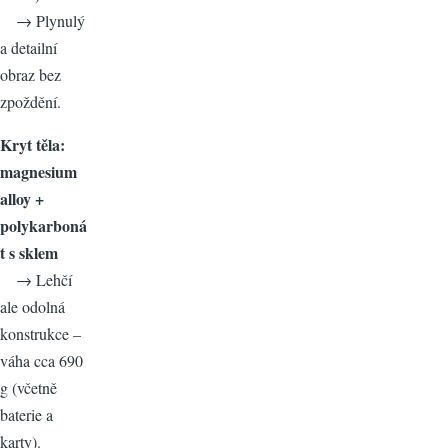
→ Plynulý
a detailní
obraz bez
zpoždění.
Kryt těla:
magnesium
alloy +
polykarboná
t s sklem
→ Lehčí
ale odolná
konstrukce –
váha cca 690
g (včetně
baterie a
karty).