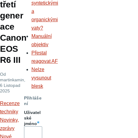
třetí
syntetickými
a
gener
organickými
ace
vaty?
Canon
Manuální
objektiv
EOS
Přestal
R6 III
reagovat AF
Nelze
Od
vysunout
martinkamin
,
6 Listopad
blesk
2025
Přihláše
Recenze
ní
techniky
Uživatel
ské
Novinky,
jméno
zprávy
Nové