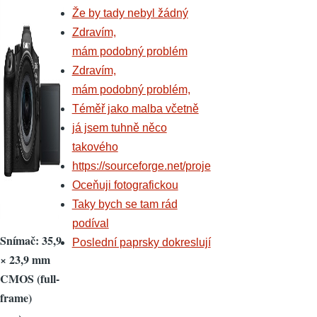
Že by tady nebyl žádný
Zdravím,
mám podobný problém
Zdravím,
mám podobný problém,
Téměř jako malba včetně
já jsem tuhně něco
takového
https://sourceforge.net/proje
Oceňuji fotografickou
Taky bych se tam rád
podíval
Snímač: 35,9
Poslední paprsky dokreslují
× 23,9 mm
CMOS (full-
frame)
→