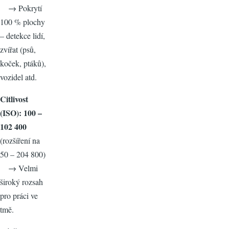
→ Pokrytí
100 % plochy
– detekce lidí,
zvířat (psů,
koček, ptáků),
vozidel atd.
Citlivost
(ISO): 100 –
102 400
(rozšíření na
50 – 204 800)
→ Velmi
široký rozsah
pro práci ve
tmě.