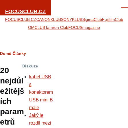
Přejít k hlavnímu obsahu
Men
FOCUSCLUB.CZ
FOCUSCLUB.CZ
CANONKLUB
SONYKLUB
SigmaClub
FujifilmClub
OMCLUB
Tamron Club
FOCUSmagazine
Drobečková
Domů
Články
navigace
Diskuze
20
kabel USB
nejdůl
s
ežitějš
konektorem
ích
USB mini B
male
param
Jaký je
etrů
rozdíl mezi