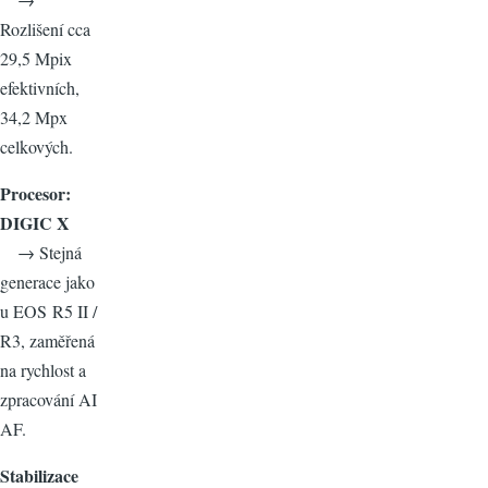
Rozlišení cca
29,5 Mpix
efektivních,
34,2 Mpx
celkových.
Procesor:
DIGIC X
→ Stejná
generace jako
u EOS R5 II /
R3, zaměřená
na rychlost a
zpracování AI
AF.
Stabilizace