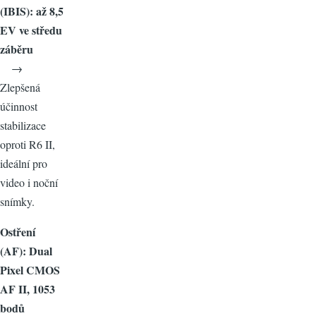
(IBIS): až 8,5
EV ve středu
záběru
→
Zlepšená
účinnost
stabilizace
oproti R6 II,
ideální pro
video i noční
snímky.
Ostření
(AF): Dual
Pixel CMOS
AF II, 1053
bodů