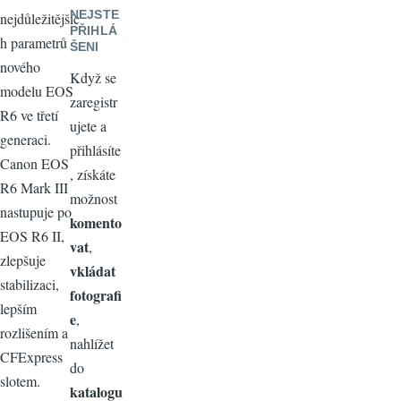
NEJSTE
nejdůležitějšíc
PŘIHLÁ
h parametrů
ŠENI
nového
Když se
modelu EOS
zaregistr
R6 ve třetí
ujete a
generaci.
přihlásíte
Canon EOS
, získáte
R6 Mark III
možnost
nastupuje po
komento
EOS R6 II,
vat
,
zlepšuje
vkládat
stabilizaci,
fotografi
lepším
e
,
rozlišením a
nahlížet
CFExpress
do
slotem.
katalogu