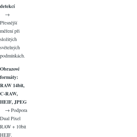
detekcí
→
Přesnější
měření při
složitých
světelných
podmínkách.
Obrazové
formáty:
RAW 14bit,
C-RAW,
HEIF, JPEG
→ Podpora
Dual Pixel
RAW + 10bit
HEIF.