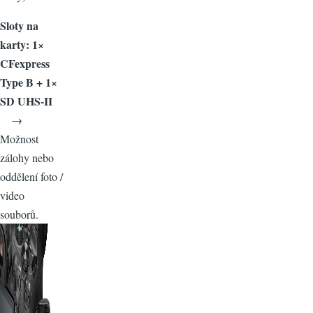
Sloty na
karty: 1×
CFexpress
Type B + 1×
SD UHS-II
→
Možnost
zálohy nebo
oddělení foto /
video
souborů.