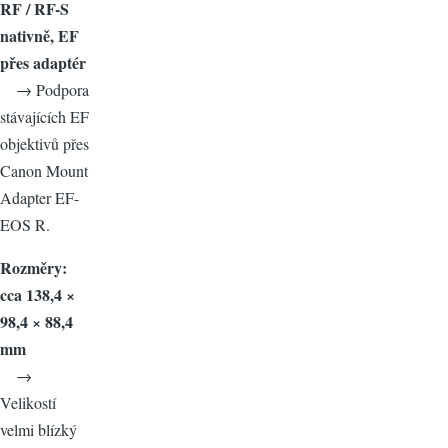
RF / RF-S
nativně, EF
přes adaptér
→ Podpora
stávajících EF
objektivů přes
Canon Mount
Adapter EF-
EOS R.
Rozměry:
cca 138,4 ×
98,4 × 88,4
mm
→
Velikostí
velmi blízký