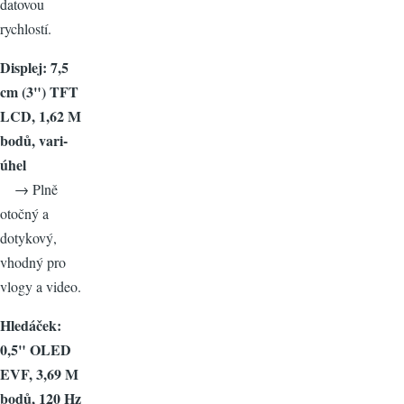
datovou
rychlostí.
Displej: 7,5
cm (3") TFT
LCD, 1,62 M
bodů, vari-
úhel
→ Plně
otočný a
dotykový,
vhodný pro
vlogy a video.
Hledáček:
0,5" OLED
EVF, 3,69 M
bodů, 120 Hz