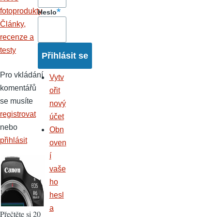
fotoprodukty
Heslo
Články,
recenze a
testy
Pro vkládání
Vytv
komentářů
ořit
se musíte
nový
registrovat
účet
nebo
Obn
přihlásit
oven
í
vaše
ho
hesl
a
Přečtěte si 20