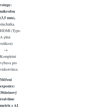
vstupy:
mikrofon
(3,5 mm),
sluchátka,
HDMI (Type-
A plná
velikost)
→
Kompletní
výbava pro
videotvůrce.
Měření
expozice:
384zónový
real-time
metrix s AI