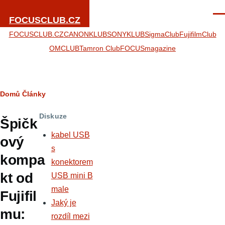
Přejít k hlavnímu obsahu
Men
FOCUSCLUB.CZ
FOCUSCLUB.CZ
CANONKLUB
SONYKLUB
SigmaClub
FujifilmClub
OMCLUB
Tamron Club
FOCUSmagazine
Drobečková
Domů
Články
navigace
Diskuze
Špičk
kabel USB
ový
s
kompa
konektorem
kt od
USB mini B
male
Fujifil
Jaký je
mu:
rozdíl mezi