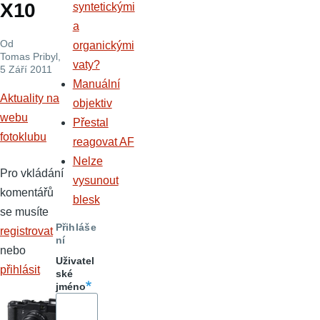
X10
syntetickými
a
Od
organickými
Tomas Pribyl
,
vaty?
5 Září 2011
Manuální
Aktuality na
objektiv
webu
Přestal
fotoklubu
reagovat AF
Nelze
Pro vkládání
vysunout
komentářů
blesk
se musíte
Přihláše
registrovat
ní
nebo
Uživatel
přihlásit
ské
jméno