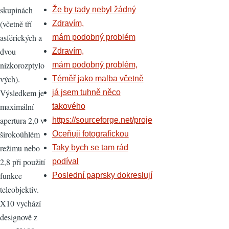
skupinách
Že by tady nebyl žádný
(včetně tří
Zdravím,
asférických a
mám podobný problém
dvou
Zdravím,
nízkorozptylo
mám podobný problém,
vých).
Téměř jako malba včetně
Výsledkem je
já jsem tuhně něco
maximální
takového
apertura 2,0 v
https://sourceforge.net/proje
širokoúhlém
Oceňuji fotografickou
režimu nebo
Taky bych se tam rád
2,8 při použití
podíval
funkce
Poslední paprsky dokreslují
teleobjektiv.
X10 vychází
designově z