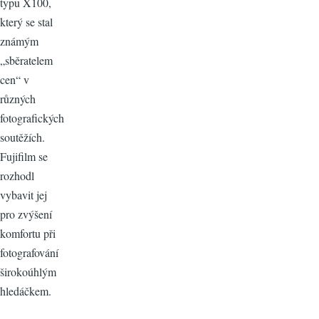
typu X100,
který se stal
známým
„sběratelem
cen“ v
různých
fotografických
soutěžích.
Fujifilm se
rozhodl
vybavit jej
pro zvýšení
komfortu při
fotografování
širokoúhlým
hledáčkem.