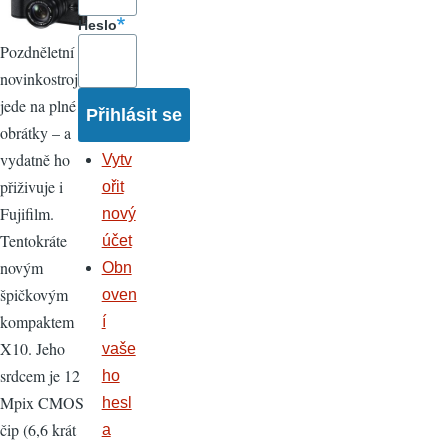
Heslo
Pozdněletní
novinkostroj
jede na plné
obrátky – a
vydatně ho
Vytv
přiživuje i
ořit
Fujifilm.
nový
Tentokráte
účet
novým
Obn
špičkovým
oven
kompaktem
í
X10. Jeho
vaše
srdcem je 12
ho
Mpix CMOS
hesl
čip (6,6 krát
a