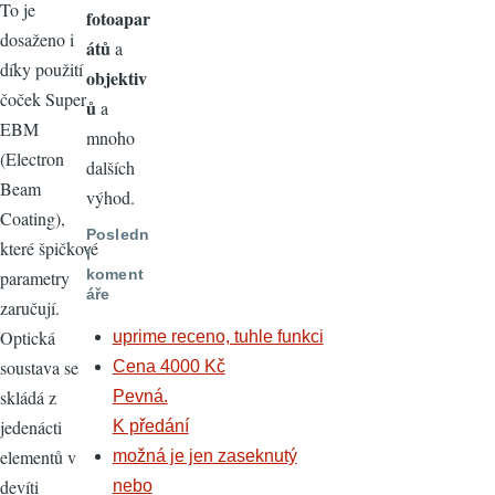
To je
fotoapar
dosaženo i
átů
a
díky použití
objektiv
čoček Super
ů
a
EBM
mnoho
(Electron
dalších
Beam
výhod.
Coating),
Posledn
které špičkové
í
koment
parametry
áře
zaručují.
Optická
uprime receno, tuhle funkci
soustava se
Cena 4000 Kč
skládá z
Pevná.
jedenácti
K předání
elementů v
možná je jen zaseknutý
devíti
nebo