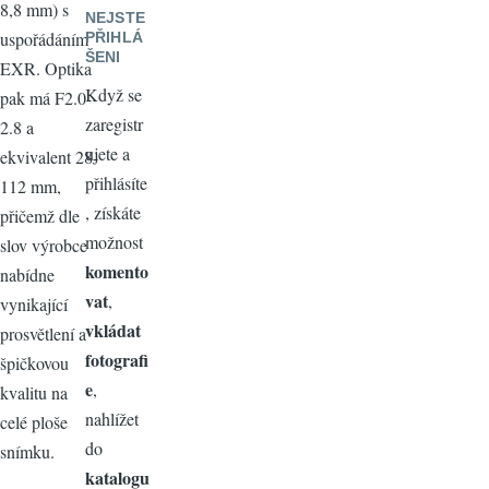
8,8 mm) s
NEJSTE
uspořádáním
PŘIHLÁ
ŠENI
EXR. Optika
Když se
pak má F2.0-
zaregistr
2.8 a
ujete a
ekvivalent 28-
přihlásíte
112 mm,
, získáte
přičemž dle
možnost
slov výrobce
komento
nabídne
vat
,
vynikající
vkládat
prosvětlení a
fotografi
špičkovou
e
,
kvalitu na
nahlížet
celé ploše
do
snímku.
katalogu