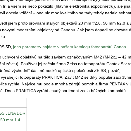
m tři a všem se něco pokazilo (hlavně elektronika expozimetru), ale jin
byli docela vděční – ono nic moc kvalitního se tady tehdy nedalo sehnat
vedl jsem proto srovnání starých objektivů 20 mm f/2.8, 50 mm f/2.8 
 s novými moderními objektivy od Canonu. Jak jsem dopadl se dozvíte d
nku.
EOS 5D,
jeho parametry najdete v našem katalogu fotoaparátů Canon
.
 uchycení objektivů na tělo závitem označovaným M42 (M42x1 – 42 
ní závitu). Používat jej začala firma Zeiss na fotoaparátu Contax S v 
odněná východní“ část německé optické společnosti ZEISS, později
rábějící fotoaparáty PRAKTICA. Závit M42 se díky popularizaci 35
elice rychle. Nejvíce mu podle mnoha zdrojů pomohla firma PENTAX v
. Dnes PRAKTICA vyrábí chudý sortiment zcela běžných kompaktů.
ISS JENA DDR
 50 mm 1.4