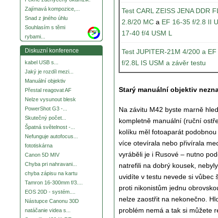
Zajímavá kompozice,...
Test CARL ZEISS JENA DDR
Snad z jiného úhlu
2.8/20 MC
a
EF 16-35 f/2.8 II
Souhlasím s těmi
more
17-40 f/4 USM L
rybami...
Diskuzní konference
Test JUPITER-21M 4/200 a E
f/2.8L IS USM a závěr testu
kabel USB s...
Jaký je rozdíl mezi...
Manuální objektiv
Starý manuální objektiv nez
Přestal reagovat AF
Nelze vysunout blesk
Na závitu M42 byste marně hleda
PowerShot G3 -...
Skutečný počet...
kompletně manuální (ruční ostře
Špatná světelnost -...
kolíku měl fotoaparát podobnou 
Nefunguje autofocus...
více otevírala nebo přivírala m
fototiskárna
vyráběli je i Rusové – nutno pod
Canon 5D MIV
Chyba pri nahravani...
natrefili na dobrý kousek, neb
chyba zápisu na kartu
uvidíte v testu nevede si vůbec
Tamron 16-300mm f/3....
proti nikonistům jednu obrovsko
EOS 20D - systém....
nelze zaostřit na nekonečno. Hl
Nástupce Canonu 30D
problém nemá a tak si můžete r
natáčanie videa s...