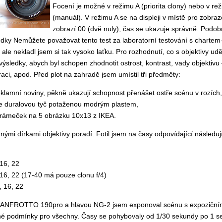
Focení je možné v režimu A (priorita clony) nebo v re
(manuál). V režimu A se na displeji v místě pro zobraz
zobrazí 00 (dvě nuly), čas se ukazuje správně. Podob
dky Nemůžete považovat tento test za laboratorní testování s chartem
ale nekladl jsem si tak vysoko laťku. Pro rozhodnutí, co s objektivy ud
výsledky, abych byl schopen zhodnotit ostrost, kontrast, vady objektivu
aci, apod. Před plot na zahradě jsem umístil tři předměty:
klamní noviny, pěkně ukazují schopnost přenášet ostře scénu v rozích,
le duralovou tyč potaženou modrým plastem,
 rámeček na 5 obrázku 10x13 z IKEA.
emnými dírkami objektivy poradí. Fotil jsem na časy odpovídající následu
 16, 22
, 16, 22 (17-40 má pouze clonu f/4)
, 16, 22
 MANFROTTO 190pro a hlavou NG-2 jsem exponoval scénu s expoziční
vné podmínky pro všechny. Časy se pohybovaly od 1/30 sekundy po 1 