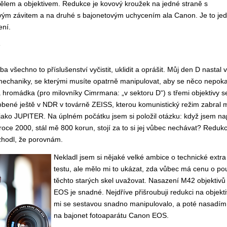
tělem a objektivem. Redukce je kovový kroužek na jedné straně s
vým závitem a na druhé s bajonetovým uchycením ala Canon. Je to j
ení.
í
a všechno to příslušenství vyčistit, uklidit a oprášit. Můj den D nastal 
echaniky, se kterými musíte opatrně manipulovat, aby se něco nepoka
 hromádka (pro milovníky Cimrmana: „v sektoru D“) s třemi objektivy s
né ještě v NDR v továrně ZEISS, kterou komunistický režim zabral m
jako JUPITER. Na úplném počátku jsem si položil otázku: když jsem na
ce 2000, stál mě 800 korun, stojí za to si jej vůbec nechávat? Redukci
ozhodl, že porovnám.
Nekladl jsem si nějaké velké ambice o technické extra 
testu, ale mělo mi to ukázat, zda vůbec má cenu o po
těchto starých skel uvažovat. Nasazení M42 objektivů 
EOS je snadné. Nejdříve přišroubuji redukci na objekti
mi se sestavou snadno manipulovalo, a poté nasadím 
na bajonet fotoaparátu Canon EOS.