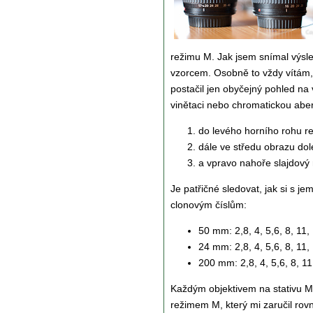
režimu M. Jak jsem snímal výsle
vzorcem. Osobně to vždy vítám, 
postačil jen obyčejný pohled na 
vinětaci nebo chromatickou aber
do levého horního rohu re
dále ve středu obrazu do
a vpravo nahoře slajdový
Je patřičné sledovat, jak si s j
clonovým číslům:
50 mm: 2,8, 4, 5,6, 8, 11,
24 mm: 2,8, 4, 5,6, 8, 11
200 mm: 2,8, 4, 5,6, 8, 11
Každým objektivem na stativu
režimem M, který mi zaručil ro