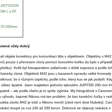
 FLEKTOGON
 USM L a EF
F 70-200mm
namená vždy dobrý
li nějaké konektory pro komunikaci těla s objektivem. Objektivy s M42
ní) pouze s přenosem clony pomocí kovového kolíku (to bylo v případě,
plošku). Kolík byl fotoaparátem zatlačován v době expozice a podle to
echanicky clona. Objektivů M42 jsou v bazarech opravdu velké hromady
otknout, že s různými úspěchy, podle toho, který kus se jak podařil. Kdy
yly vůbec špatné. Jsem majitelem jednoho takového JUPITER 200 mm f/4
 špatně – ale podle všeho je to spíše výjimka. My fotografové s Cano
u výhodu, bajonet Nikonu má ten problém, že bez korekční čočky v red
oubka závitu M42 je totiž u Nikonu menší (závit není dost hluboký). Can
edukci koupit za cca 240 až 290 korun. Dokonce se objevují redukce s