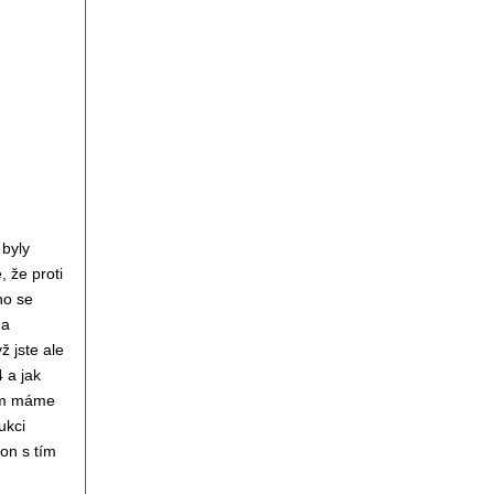
 byly
 že proti
ho se
 a
ž jste ale
 a jak
nem máme
ukci
on s tím