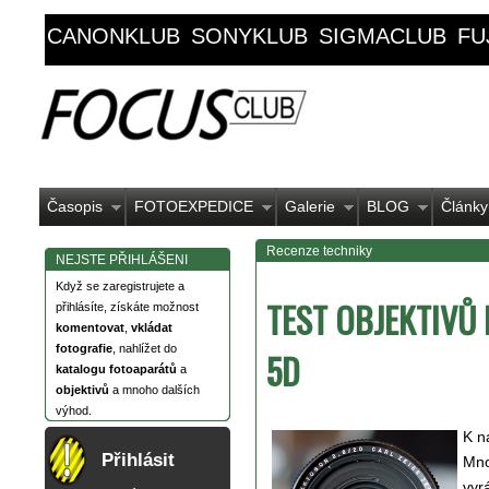
CANONKLUB
SONYKLUB
SIGMACLUB
FU
Časopis
FOTOEXPEDICE
Galerie
BLOG
Články
Recenze techniky
NEJSTE PŘIHLÁŠENI
Když se zaregistrujete a
TEST OBJEKTIVŮ
přihlásíte, získáte možnost
komentovat
,
vkládat
fotografie
, nahlížet do
5D
katalogu fotoaparátů
a
objektivů
a mnoho dalších
výhod.
K n
Přihlásit
Mno
vyr