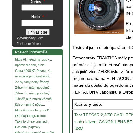
Jméno:
*
jse
ně 
Heslo:
*
Pro
f/4
člá
Vytvořit nový účet
Zaslat nové heslo
Testoval jsem s fotoaparátem 
Poslední komentáře
Fotoaparáty PRAKTICA měly pro
https://t.me/pump_upp -...
průměr a 1 je milimetrové stoupá
uprime receno, tuhle...
Cena 4000 Kč Pevná. K...
Jak jistě více ZEISS byla „znár
možná je jen zaseknutý...
přejmenovaná na PENTACON a vy
Že by tady nebyl žádný
materiálu dostal do povědomí v
Zdravím, mám podobný...
PENTACON v Japonsku a Evropě
Zdravím, mám podobný...
Téměř jako malba včetně
Kapitoly testu
já jsem tuhně něco...
https://sourceforge.net/...
Test TESSAR 2,8/50 CARL ZE
Oceňuji fotografickou
s objektivem CANON LENS EF
Taky bych se tam rád...
Poslední paprsky...
USM
Pěkně zachycený okamžik.