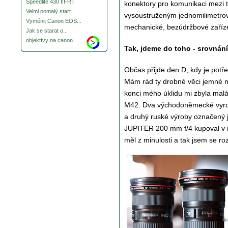
Speedlite 430 III-RT
konektory pro komunikaci mezi 
Velmi pomalý start...
vysoustruženým jednomilimetro
Vyměnit Canon EOS...
mechanické, bezúdržbové zaříz
Jak se starat o...
objektívy na canon...
Tak, jdeme do toho - srovnán
Občas přijde den D, kdy je potřeb
Mám rád ty drobné věci jemné m
konci mého úklidu mi zbyla malá
M42. Dva východoněmecké vyrobe
a druhý ruské výroby označený 
JUPITER 200 mm f/4 kupoval v ro
měl z minulosti a tak jsem se r