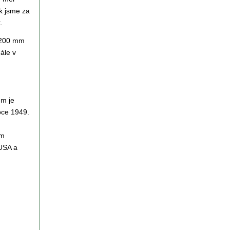
ak jsme za
.
a 200 mm
ále v
mm je
roce 1949.
mm
 USA a