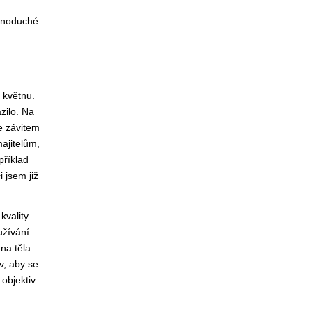
ednoduché
v květnu.
zilo. Na
e závitem
ajitelům,
příklad
 jsem již
kvality
užívání
na těla
v, aby se
objektiv