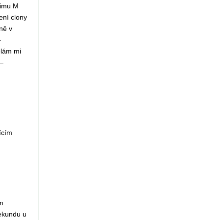
žimu M
ení clony
ně v
-
ělám mi
 –
jícím
m
sekundu u