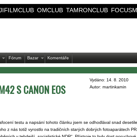
JIFILMCLUB
OMCLUB
TAMRONCLUB
FOCUSM
Fórum
Bazar
Komentáře
Vydáno: 14. 8. 2010
 M42 S CANON EOS
Autor: martinkamin
afocení testu a napsání tohoto článku jsem se odhodlával snad desetile
ho z nás totiž vyrostlo na tradičních starých dobrých fotoaparátech 
áběných v tehdejší „socialistické NDR“. Přístroje to byly dost poruchové