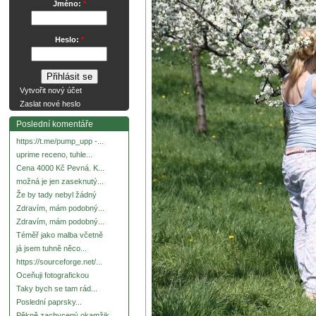
Jméno:
*
Heslo:
*
Vytvořit nový účet
Zaslat nové heslo
Poslední komentáře
https://t.me/pump_upp -...
uprime receno, tuhle...
Cena 4000 Kč Pevná. K...
možná je jen zaseknutý...
Že by tady nebyl žádný
Zdravím, mám podobný...
Zdravím, mám podobný...
Téměř jako malba včetně
já jsem tuhně něco...
https://sourceforge.net/...
Oceňuji fotografickou
Taky bych se tam rád...
Poslední paprsky...
Pěkně zachycený okamžik.