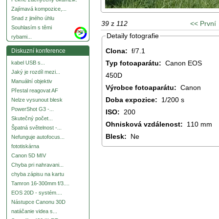
Zajímavá kompozice,...
Snad z jiného úhlu
39
z
112
<< První
Souhlasím s těmi
more
Detaily fotografie
rybami...
Clona:
f/7.1
Diskuzní konference
Typ fotoaparátu:
Canon EOS
kabel USB s...
Jaký je rozdíl mezi...
450D
Manuální objektiv
Výrobce fotoaparátu:
Canon
Přestal reagovat AF
Doba expozice:
1/200 s
Nelze vysunout blesk
PowerShot G3 -...
ISO:
200
Skutečný počet...
Ohnisková vzdálenost:
110 mm
Špatná světelnost -...
Blesk:
Ne
Nefunguje autofocus...
fototiskárna
Canon 5D MIV
Chyba pri nahravani...
chyba zápisu na kartu
Tamron 16-300mm f/3....
EOS 20D - systém....
Nástupce Canonu 30D
natáčanie videa s...