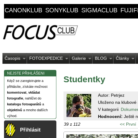
CANONKLUB
SONYKLUB
SIGMACLUB
FUJI
Časopis
FOTOEXPEDICE
Galerie
BLOG
Články
NEJSTE PŘIHLÁŠENI
Studentky
Když se zaregistrujete a
přihlásíte, získáte možnost
komentovat
,
vkládat
Autor: Petrjez
fotografie
, nahlížet do
Uloženo na klubové 
katalogu fotoaparátů
a
V kategorii
Dokume
objektivů
a mnoho dalších
Hodnocení:
Ještě 
výhod.
39
z
112
<< První
Přihlásit