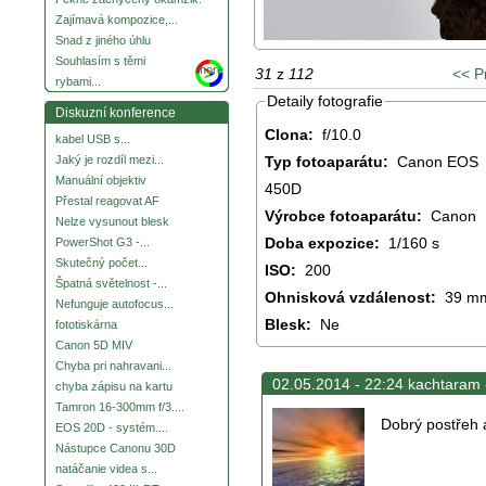
Zajímavá kompozice,...
Snad z jiného úhlu
Souhlasím s těmi
more
31
z
112
<< P
rybami...
Detaily fotografie
Diskuzní konference
Clona:
f/10.0
kabel USB s...
Typ fotoaparátu:
Canon EOS
Jaký je rozdíl mezi...
Manuální objektiv
450D
Přestal reagovat AF
Výrobce fotoaparátu:
Canon
Nelze vysunout blesk
Doba expozice:
1/160 s
PowerShot G3 -...
Skutečný počet...
ISO:
200
Špatná světelnost -...
Ohnisková vzdálenost:
39 m
Nefunguje autofocus...
Blesk:
Ne
fototiskárna
Canon 5D MIV
Chyba pri nahravani...
02.05.2014 - 22:24 kachtaram 
chyba zápisu na kartu
Tamron 16-300mm f/3....
Dobrý postřeh
EOS 20D - systém....
Nástupce Canonu 30D
natáčanie videa s...