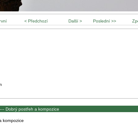
rvní
< Předchozí
Další >
Poslední >>
Zp
m
---
Dobrý postřeh a kompozice
 a kompozice