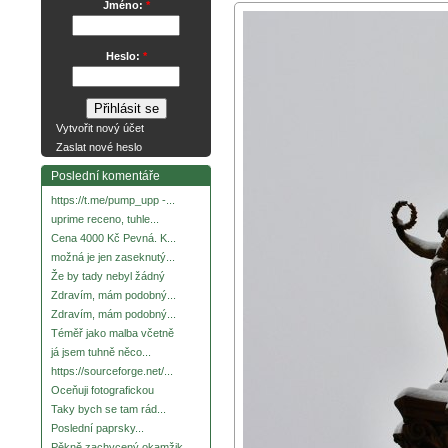
Jméno:
*
Heslo:
*
Vytvořit nový účet
Zaslat nové heslo
Poslední komentáře
https://t.me/pump_upp -...
uprime receno, tuhle...
Cena 4000 Kč Pevná. K...
možná je jen zaseknutý...
Že by tady nebyl žádný
Zdravím, mám podobný...
Zdravím, mám podobný...
Téměř jako malba včetně
já jsem tuhně něco...
https://sourceforge.net/...
Oceňuji fotografickou
Taky bych se tam rád...
Poslední paprsky...
Pěkně zachycený okamžik.