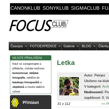
CANONKLUB
SONYKLUB
SIGMACLUB
FU
Časopis
FOTOEXPEDICE
Galerie
BLOG
Články
NEJSTE PŘIHLÁŠENI
Letka
Když se zaregistrujete a
přihlásíte, získáte možnost
komentovat
,
vkládat
Autor: Petrjez
fotografie
, nahlížet do
Uloženo na klub
katalogu fotoaparátů
a
V kategorii
Arch
objektivů
a mnoho dalších
Hodnocení:
Po
výhod.
úspěšnost:
0
, V
Přihlásit
31
z
112
<< P