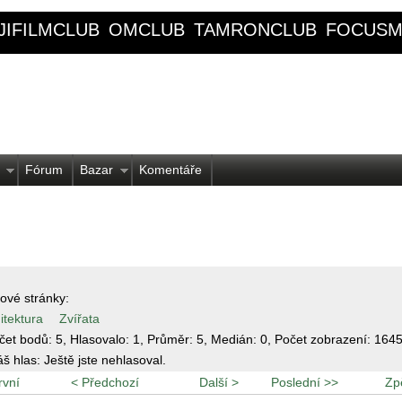
JIFILMCLUB
OMCLUB
TAMRONCLUB
FOCUSM
Fórum
Bazar
Komentáře
ové stránky:
itektura
Zvířata
čet bodů:
5
, Hlasovalo:
1
, Průměr:
5
, Medián:
0
, Počet zobrazení:
164
áš hlas:
Ještě jste nehlasoval.
rvní
< Předchozí
Další >
Poslední >>
Zp