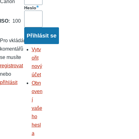
Canon
Heslo
ISO
100
Pro vkládání
komentářů
Vytv
se musíte
ořit
registrovat
nový
nebo
účet
přihlásit
Obn
oven
í
vaše
ho
hesl
a