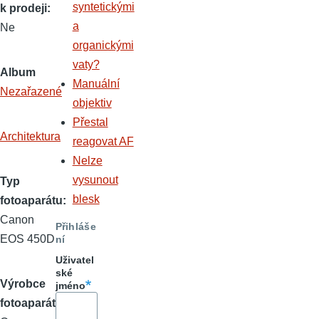
syntetickými
k prodeji
a
Ne
organickými
vaty?
Album
Manuální
Nezařazené
objektiv
Přestal
Architektura
reagovat AF
Nelze
vysunout
Typ
blesk
fotoaparátu
Canon
Přihláše
EOS 450D
ní
Uživatel
ské
Výrobce
jméno
fotoaparátu