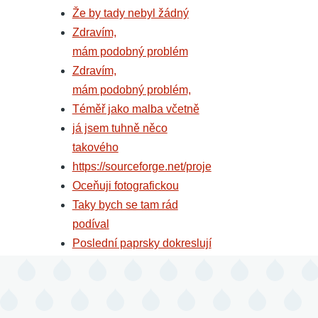
Že by tady nebyl žádný
Zdravím,
mám podobný problém
Zdravím,
mám podobný problém,
Téměř jako malba včetně
já jsem tuhně něco
takového
https://sourceforge.net/proje
Oceňuji fotografickou
Taky bych se tam rád
podíval
Poslední paprsky dokreslují