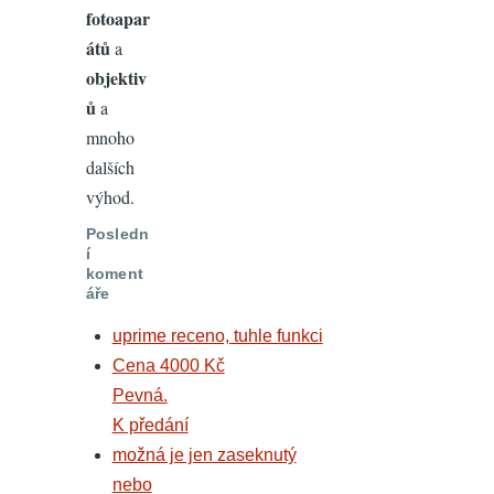
fotoapar
átů
a
objektiv
ů
a
mnoho
dalších
výhod.
Posledn
í
koment
áře
uprime receno, tuhle funkci
Cena 4000 Kč
Pevná.
K předání
možná je jen zaseknutý
nebo