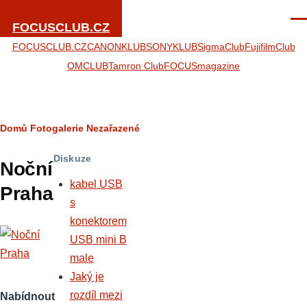
Přejít k hlavnímu obsahu
Men
FOCUSCLUB.CZ
FOCUSCLUB.CZ
CANONKLUB
SONYKLUB
SigmaClub
FujifilmClub
OMCLUB
Tamron Club
FOCUSmagazine
Drobečková
Domů
Fotogalerie
Nezařazené
navigace
Diskuze
Noční
kabel USB
Praha
s
konektorem
USB mini B
male
Jaký je
rozdíl mezi
Nabídnout