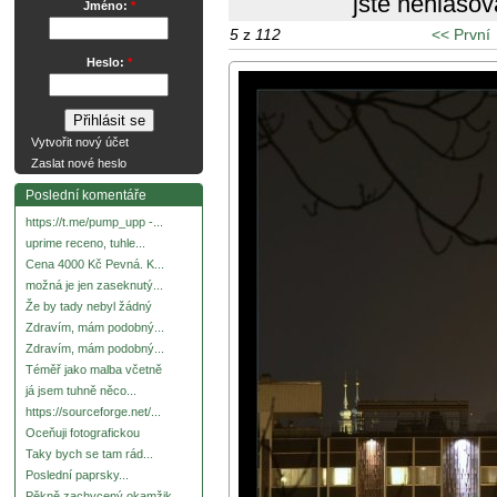
jste nehlasov
Jméno:
*
5
z
112
<< První
Heslo:
*
Vytvořit nový účet
Zaslat nové heslo
Poslední komentáře
https://t.me/pump_upp -...
uprime receno, tuhle...
Cena 4000 Kč Pevná. K...
možná je jen zaseknutý...
Že by tady nebyl žádný
Zdravím, mám podobný...
Zdravím, mám podobný...
Téměř jako malba včetně
já jsem tuhně něco...
https://sourceforge.net/...
Oceňuji fotografickou
Taky bych se tam rád...
Poslední paprsky...
Pěkně zachycený okamžik.