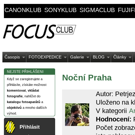
CANONKLUB
SONYKLUB
SIGMACLUB
FUJI
Časopis
FOTOEXPEDICE
Galerie
BLOG
Články
NEJSTE PŘIHLÁŠENI
Noční Praha
Když se zaregistrujete a
přihlásíte, získáte možnost
komentovat
,
vkládat
Autor: Petrje
fotografie
, nahlížet do
Uloženo na k
katalogu fotoaparátů
a
objektivů
a mnoho dalších
V kategorii
Ar
výhod.
Hodnocení:
P
Počet zobraz
Přihlásit