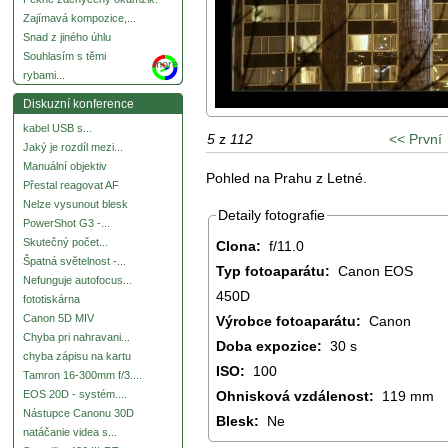
Zajímavá kompozice,...
Snad z jiného úhlu
Souhlasím s těmi
more
rybami...
Diskuzní konference
kabel USB s...
5
z
112
<< První
Jaký je rozdíl mezi...
Manuální objektiv
Pohled na Prahu z Letné.
Přestal reagovat AF
Nelze vysunout blesk
Detaily fotografie
PowerShot G3 -...
Skutečný počet...
Clona:
f/11.0
Špatná světelnost -...
Typ fotoaparátu:
Canon EOS
Nefunguje autofocus...
450D
fototiskárna
Canon 5D MIV
Výrobce fotoaparátu:
Canon
Chyba pri nahravani...
Doba expozice:
30 s
chyba zápisu na kartu
ISO:
100
Tamron 16-300mm f/3....
Ohnisková vzdálenost:
119 mm
EOS 20D - systém....
Nástupce Canonu 30D
Blesk:
Ne
natáčanie videa s...